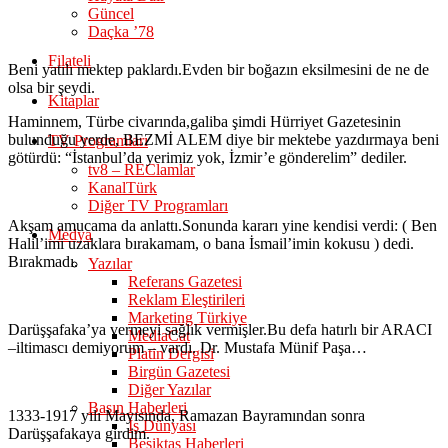
Güncel
Daçka ’78
Filateli
Beni yatılı mektep paklardı.Evden bir boğazın eksilmesini de ne de
olsa bir şeydi.
Kitaplar
Haminnem, Türbe civarında,galiba şimdi Hürriyet Gazetesinin
bulunduğu yerde, BEZMİ ALEM diye bir mektebe yazdırmaya beni
TV Programları
götürdü: “İstanbul’da yerimiz yok, İzmir’e gönderelim” dediler.
tv8 – REClamlar
KanalTürk
Diğer TV Programları
Akşam amucama da anlattı.Sonunda kararı yine kendisi verdi: ( Ben
Medya
Halil’imi uzaklara bırakamam, o bana İsmail’imin kokusu ) dedi.
Bırakmadı.
Yazılar
Referans Gazetesi
Reklam Eleştirileri
Marketing Türkiye
Darüşşafaka’ya vermeyi sağlık vermişler.Bu defa hatırlı bir ARACI
MediaCat
–iltimascı demiyorum – vardı. Dr. Mustafa Münif Paşa…
Platin Dergisi
Birgün Gazetesi
Diğer Yazılar
Basın Haberleri
1333-1917 yılı Mayısında, Ramazan Bayramından sonra
İş Dünyası
Darüşşafakaya girdim.
Beşiktaş Haberleri