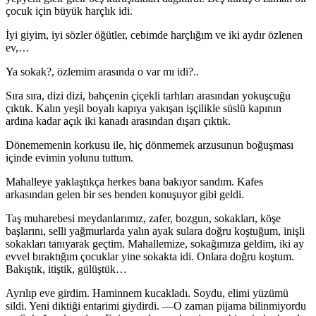
çocuk için büyük harçlık idi.
İyi giyim, iyi sözler öğütler, cebimde harçlığım ve iki aydır özlenen
ev,…
Ya sokak?, özlemim arasında o var mı idi?..
Sıra sıra, dizi dizi, bahçenin çiçekli tarhları arasından yokuşcuğu
çıktık. Kalın yeşil boyalı kapıya yakışan işçilikle süslü kapının
ardına kadar açık iki kanadı arasından dı­şarı çıktık.
Dönememenin korkusu ile, hiç dönmemek arzusunun boğuşması
içinde evimin yolunu tuttum.
Mahalleye yaklaştıkça herkes bana bakıyor sandım. Kafes
arkasından gelen bir ses benden konuşuyor gibi geldi.
Taş muharebesi meydanlarımız, zafer, bozgun, sokak­ları, köşe
başlarını, selli yağmurlarda yalın ayak sulara doğru koştuğum, inişli
sokakları tanıyarak geçtim. Mahal­lemize, sokağımıza geldim, iki ay
evvel bıraktığım çocuklar yine sokakta idi. Onlara doğru koştum.
Bakıştık, itiştik, gülüştük…
Ayrılıp eve girdim. Haminnem kucakladı. Soydu, eli­mi yüzümü
sildi. Yeni diktiği entarimi giydirdi. —O zaman pijama bilinmiyordu