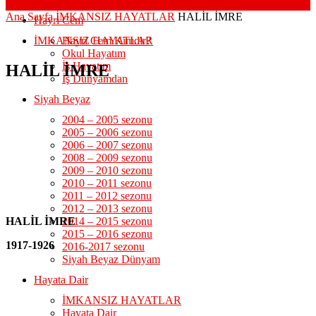
Ana Sayfa
İMKANSIZ HAYATLAR
HALİL İMRE
Hayri Cem
İMKANSIZ HAYATLAR
Hayri Cem Kimdir?
Okul Hayatım
İş Hayatım
HALİL İMRE
İş Dünyamdan
Siyah Beyaz
2004 – 2005 sezonu
2005 – 2006 sezonu
2006 – 2007 sezonu
2008 – 2009 sezonu
2009 – 2010 sezonu
2010 – 2011 sezonu
2011 – 2012 sezonu
2012 – 2013 sezonu
HALİL İMRE
2014 – 2015 sezonu
2015 – 2016 sezonu
1917-1926
2016-2017 sezonu
Siyah Beyaz Dünyam
Hayata Dair
İMKANSIZ HAYATLAR
Hayata Dair