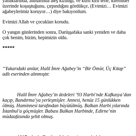
yanaklarında, alın­larında ateş kızıllığı, ve kuru kirli terle, kiremitler
üzerin­de koşuştuğunu, çırpındığını gördükçe, (Evimizi… Evimi­zi
ağabeylerimiz koruyor…) diye bakıyordum.
Evimizi Allah ve çocukları korudu.
O yangın günlerinden sonra, Darüşşafaka sanki yeni­den ve daha
çok benim, bizim, hepimizin oldu.
*****
“Yukarıdaki anılar, Halil İmre Ağabey’in “Bir Ömür, Üç Kitap”
adlı eserinden alınmıştır.
Halil İmre Ağabey’in dedeleri ’93 Harbi’nde Kafkasya’dan
kaçıp, Bandırma’ya yerleşmişler. Annesi, henüz 15 günlükken
ölmüş. Haminnesi tarafından büyütülmüş. Balkan Harbi yılarında
İstanbul’a göçmüşler. Babası Balkan Harbinde, Edirne’nin
müdaafasında şehit olmuş.