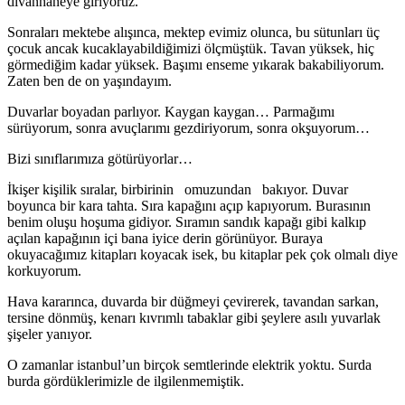
divanhaneye giriyoruz.
Sonraları mektebe alışınca, mektep evimiz olunca, bu sütunları üç
çocuk ancak kucaklayabildiğimizi ölçmüştük. Tavan yüksek, hiç
görmediğim kadar yüksek. Başımı en­seme yıkarak bakabiliyorum.
Zaten ben de on yaşındayım.
Duvarlar boyadan parlıyor. Kaygan kaygan… Parma­ğımı
sürüyorum, sonra avuçlarımı gezdiriyorum, sonra okşuyorum…
Bizi sınıflarımıza götürüyorlar…
İkişer kişilik sıralar, birbirinin omuzundan bakıyor. Duvar
boyunca bir kara tahta. Sıra kapağını açıp kapıyorum. Burasının
benim oluşu hoşuma gidiyor. Sıramın san­dık kapağı gibi kalkıp
açılan kapağının içi bana iyice de­rin görünüyor. Buraya
okuyacağımız kitapları koyacak isek, bu kitaplar pek çok olmalı diye
korkuyorum.
Hava kararınca, duvarda bir düğmeyi çevirerek, ta­vandan sarkan,
tersine dönmüş, kenarı kıvrımlı tabaklar gibi şeylere asılı yuvarlak
şişeler yanıyor.
O zamanlar istanbul’un birçok semtlerinde elektrik yoktu. Surda
burda gördüklerimizle de ilgilenmemiştik.