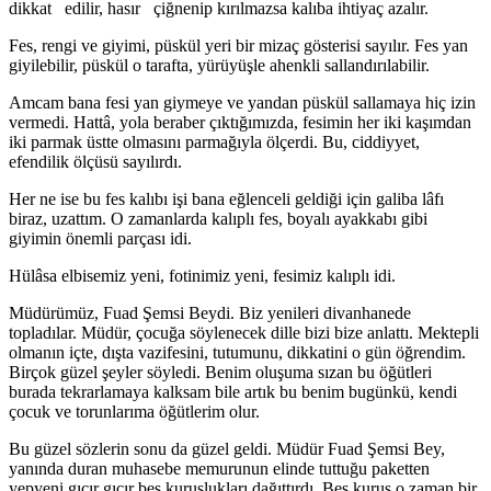
dikkat edilir, hasır çiğnenip kırılmazsa kalıba ihtiyaç azalır.
Fes, rengi ve giyimi, püskül yeri bir mizaç gösterisi sayılır. Fes yan
giyilebilir, püskül o tarafta, yürüyüşle ahenkli sallandırılabilir.
Amcam bana fesi yan giymeye ve yandan püskül sal­lamaya hiç izin
vermedi. Hattâ, yola beraber çıktığımız­da, fesimin her iki kaşımdan
iki parmak üstte olmasını parmağıyla ölçerdi. Bu, ciddiyyet,
efendilik ölçüsü sayılırdı.
Her ne ise bu fes kalıbı işi bana eğlenceli geldiği için galiba lâfı
biraz, uzattım. O zamanlarda kalıplı fes, boyalı ayakkabı gibi
giyimin önemli parçası idi.
Hülâsa elbisemiz yeni, fotinimiz yeni, fesimiz kalıplı idi.
Müdürümüz, Fuad Şemsi Beydi. Biz yenileri divanha­nede
topladılar. Müdür, çocuğa söylenecek dille bizi bize anlattı. Mektepli
olmanın içte, dışta vazifesini, tutumunu, dikkatini o gün öğrendim.
Birçok güzel şeyler söyledi. Be­nim oluşuma sızan bu öğütleri
burada tekrarlamaya kalk­sam bile artık bu benim bugünkü, kendi
çocuk ve torunla­rıma öğütlerim olur.
Bu güzel sözlerin sonu da güzel geldi. Müdür Fuad Şemsi Bey,
yanında duran muhasebe memurunun elinde tuttuğu paketten
yepyeni gıcır gıcır beş kuruşlukları da­ğıttırdı. Beş kuruş o zaman bir