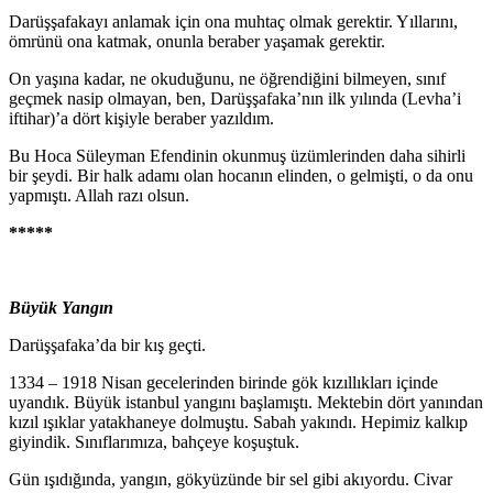
Darüşşafakayı anlamak için ona muhtaç olmak gerek­tir. Yıllarını,
ömrünü ona katmak, onunla beraber yaşa­mak gerektir.
On yaşına kadar, ne okuduğunu, ne öğrendiğini bil­meyen, sınıf
geçmek nasip olmayan, ben, Darüşşafaka’nın ilk yılında (Levha’i
iftihar)’a dört kişiyle beraber yazıl­dım.
Bu Hoca Süleyman Efendinin okunmuş üzümlerinden daha sihirli
bir şeydi. Bir halk adamı olan hocanın elinden, o gelmişti, o da onu
yapmıştı. Allah razı olsun.
*****
Büyük Yangın
Darüşşafaka’da bir kış geçti.
1334 – 1918 Nisan gecelerinden birinde gök kızıllıkları içinde
uyandık. Büyük istanbul yangını başlamıştı. Mekte­bin dört yanından
kızıl ışıklar yatakhaneye dolmuştu. Sabah yakındı. Hepimiz kalkıp
giyindik. Sınıflarımıza, bahçe­ye koşuştuk.
Gün ışıdığında, yangın, gökyüzünde bir sel gibi akı­yordu. Civar