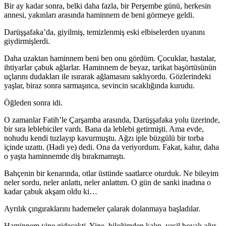
Bir ay kadar sonra, belki daha fazla, bir Perşembe günü, herkesin
annesi, yakınları arasında haminnem de be­ni görmeye geldi.
Darüşşafaka’da, giyilmiş, temizlenmiş eski elbiseler­den uyanını
giydirmişlerdi.
Daha uzaktan haminnem beni ben onu gördüm. Ço­cuklar, hastalar,
ihtiyarlar çabuk ağlarlar. Haminnem de beyaz, tarikat başörtüsünün
uçlarını dudakları ile ısırarak ağlamasını saklıyordu. Gözlerindeki
yaşlar, biraz sonra sarmaşınca, sevincin sıcaklığında kurudu.
Öğleden sonra idi.
O zamanlar Fatih’le Çarşamba arasında, Darüşşafaka yolu üzerinde,
bir sıra leblebiciler vardı. Bana da leblebi getirmişti. Ama evde,
nohudu kendi tuzlayıp kavurmuştu. Ağzı iple büzgülü bir torba
içinde uzattı. (Hadi ye) dedi. Ona da veriyordum. Fakat, kahır, daha
o yaşta haminnem­de diş bırakmamıştı.
Bahçenin bir kenarında, otlar üstünde saatlarce otur­duk. Ne bileyim
neler sordu, neler anlattı, neler anlattım. O gün de sanki inadına o
kadar çabuk akşam oldu ki…
Ayrılık çıngıraklarını hademeler çalarak dolanmaya başladılar.
Haminnem yine gidecekti. Yine, bileğimden kalın, ye­şil boyalı ağır