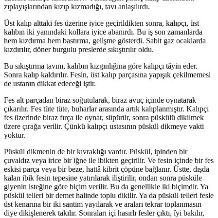
zıplayışlarından kızıp kızmadığı, tavı anlaşılırdı.
Üst kalıp alttaki fes üzerine iyice geçirildikten sonra, kalıpçı, üst
kalıbın iki yanındaki kollara iyice abanırdı. Bu iş son zamanlarda
hem kızdırma hem bastırma, gelişme gösterdi. Sabit gaz ocaklarda
kızdırılır, döner burgulu preslerde sıkıştırılır oldu.
Bu sıkıştırma tavını, kalıbın kızgınlığına göre kalıpçı tâyin eder.
Sonra kalıp kaldırılır. Fesin, üst kalıp parçası­na yapışık çekilmemesi
de ustanın dikkat edeceği iştir.
Fes alt parçadan biraz soğutularak, biraz avuç içinde oynatarak
çıkarılır. Fes tüte tüte, buharlar arasında artık kalıplanmıştır. Kalıpçı
fes üzerinde biraz fırça ile oynar, süpürür, sonra püskülü dikilmek
üzere çırağa verilir. Çün­kü kalıpçı ustasının püskül dikmeye vakti
yoktur.
Püskül dikmenin de bir kıvraklığı vardır. Püskül, ipin­den bir
çuvaldız veya irice bir iğne ile ibikten geçirilir. Ve fesin içinde bir fes
eskisi parça veya bir beze, hattâ kibrit çöpüne bağlanır. Üstte, dışda
kalan ibik fesin tepesine ya­tırılarak iliştirilir, ondan sonra püsküle
giyenin isteğine göre biçim verilir. Bu da genellikle iki biçimdir. Ya
püskül telleri bir demet halinde toplu dikilir. Ya da püskül telleri fesle
üst kenarına bir iki santim yayılarak ve araları tek­rar toplanmasın
diye dikişlenerek takılır. Sonraları içi hasırlı fesler çıktı, îyi bakılır,