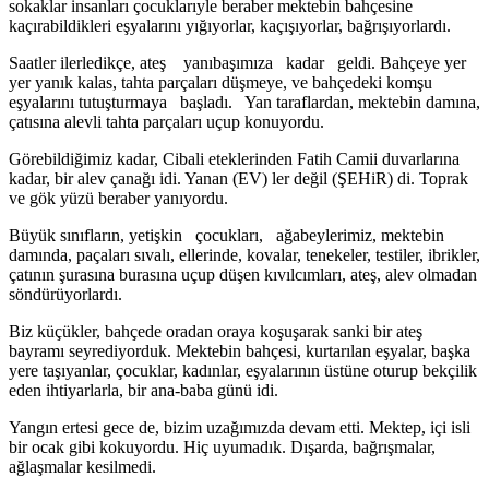
sokaklar insanları çocuklarıyle beraber mek­tebin bahçesine
kaçırabildikleri eşyalarını yığıyorlar, kaçı­şıyorlar, bağrışıyorlardı.
Saatler ilerledikçe, ateş yanıbaşımıza kadar geldi. Bahçeye yer
yer yanık kalas, tahta parçaları düşmeye, ve bahçedeki komşu
eşyalarını tutuşturmaya başladı. Yan taraflardan, mektebin damına,
çatısına alevli tahta parça­ları uçup konuyordu.
Görebildiğimiz kadar, Cibali etekle­rinden Fatih Camii duvarlarına
kadar, bir alev çanağı idi. Yanan (EV) ler değil (ŞEHiR) di. Toprak
ve gök yüzü beraber yanıyordu.
Büyük sınıfların, yetişkin çocukları, ağabeylerimiz, mektebin
damında, paçaları sıvalı, ellerinde, kovalar, te­nekeler, testiler, ibrikler,
çatının şurasına burasına uçup düşen kıvılcımları, ateş, alev olmadan
söndürüyorlardı.
Biz küçükler, bahçede oradan oraya koşuşarak sanki bir ateş
bayramı seyrediyorduk. Mektebin bahçesi, kurta­rılan eşyalar, başka
yere taşıyanlar, çocuklar, kadınlar, eş­yalarının üstüne oturup bekçilik
eden ihtiyarlarla, bir ana-baba günü idi.
Yangın ertesi gece de, bizim uzağımızda devam etti. Mektep, içi isli
bir ocak gibi kokuyordu. Hiç uyumadık. Dışarda, bağrışmalar,
ağlaşmalar kesilmedi.