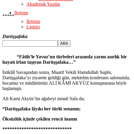
Akademik Yazılar
İletişim
*****
İletişim
Linkler
Darüşşafaka
“Fâtih’le Yavuz’un türbeleri arasında yarım asırlık bir
hayatı irfan taşıyan Darüşşafaka…”
İstiklâl Savaşından sonra, Maarif Vekili Hamdullah Suphi,
Darüşşafaka’yı ziyarete geldiği gün, mektebin kon­ferans salonunda,
hocamız ve müdürümüz ALİ KÂMİ AKYÜZ konuşmasına böyle
başlamıştı.
Ali Kami Akyüz’ün ağabeyi ismail Safa da;
“Darüşşafaka lâyıkı her türlü senanın;
Öksüzlük içinde çekilen rencü inanın
*****************************