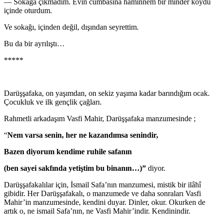
— Sokağa çıkmadım. Evin cumbasına haminnem bir minder koydu
içinde oturdum.
Ve sokağı, içinden değil, dışından seyrettim.
Bu da bir ayrılıştı…
*****
Darüşşafaka, on yaşımdan, on sekiz yaşıma kadar ba­rındığım ocak.
Çocukluk ve ilk gençlik çağları.
Rahmetli arkadaşım Vasfi Mahir, Darüşşafaka man­zumesinde ;
“
Nem varsa senin, her ne kazandımsa senindir,
Bazen diyorum kendime ruhile safanın
(ben sayei sakfında yetiştim bu binanın…)”
diyor.
Darüşşafakalılar için, İsmail Safa’nın manzumesi, mis­tik bir ilâhî
gibidir. Her Darüşşafakalı, o manzumede ve daha sonraları Vasfi
Mahir’in manzumesinde, kendini du­yar. Dinler, okur. Okurken de
artık o, ne ismail Safa’nın, ne Vasfi Mahir’indir. Kendinindir.