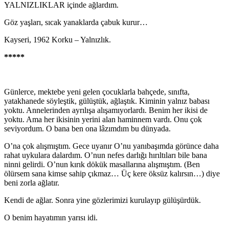
YALNIZLIKLAR içinde ağlardım.
Göz yaşları, sıcak yanaklarda çabuk kurur…
Kayseri, 1962 Korku – Yalnızlık.
*****
Günlerce, mektebe yeni gelen çocuklarla bahçede, sı­nıfta,
yatakhanede söyleştik, gülüştük, ağlaştık. Kiminin yalnız babası
yoktu. Annelerinden ayrılışa alışamıyorlardı. Benim her ikisi de
yoktu. Ama her ikisinin yerini alan haminnem vardı. Onu çok
seviyordum. O bana ben ona lâ­zımdım bu dünyada.
O’na çok alışmıştım. Gece uyanır O’nu yanıbaşımda görünce daha
rahat uykulara dalardım. O’nun nefes darlı­ğı hırıltıları bile bana
ninni gelirdi. O’nun kırık dökük ma­sallarına alışmıştım. (Ben
ölürsem sana kimse sahip çık­maz… Üç kere öksüz kalırsın…) diye
beni zorla ağlatır.
Kendi de ağlar. Sonra yine gözlerimizi kurulayıp gülüşür­dük.
O benim hayatımın yarısı idi.