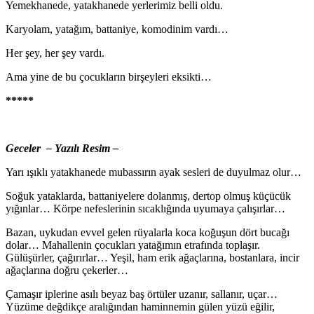
Yemekhanede, yatakhanede yerlerimiz belli oldu.
Karyolam, yatağım, battaniye, komodinim vardı…
Her şey, her şey vardı.
Ama yine de bu çocukların birşeyleri eksikti…
*****
Geceler – Yazılı Resim –
Yarı ışıklı yatakhanede mubassırın ayak sesleri de du­yulmaz olur…
Soğuk yataklarda, battaniyelere dolanmış, dertop ol­muş küçücük
yığınlar… Körpe nefeslerinin sıcaklığında uyumaya çalışırlar…
Bazan, uykudan evvel gelen rüyalarla koca koğuşun dört bucağı
dolar… Mahallenin çocukları yatağımın etra­fında toplaşır.
Gülüşürler, çağırırlar… Yeşil, ham erik ağaçlarına, bostanlara, incir
ağaçlarına doğru çekerler…
Çamaşır iplerine asılı beyaz baş örtüler uzanır, salla­nır, uçar…
Yüzüme değdikçe aralığından haminnemin gü­len yüzü eğilir,