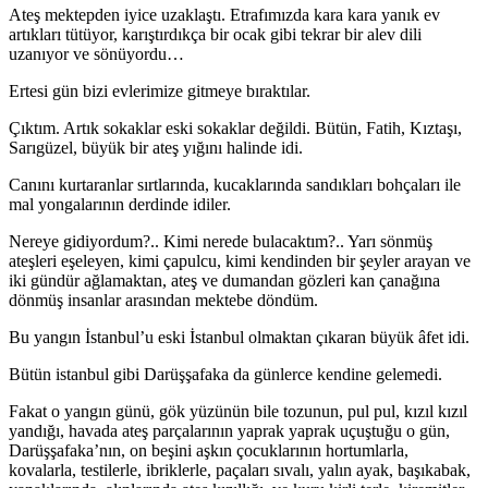
Ateş mektepden iyice uzaklaştı. Etrafımızda kara ka­ra yanık ev
artıkları tütüyor, karıştırdıkça bir ocak gibi tekrar bir alev dili
uzanıyor ve sönüyordu…
Ertesi gün bizi evlerimize gitmeye bıraktılar.
Çıktım. Artık sokaklar eski sokaklar değildi. Bütün, Fatih, Kıztaşı,
Sarıgüzel, büyük bir ateş yığını halinde idi.
Canını kurtaranlar sırtlarında, kucaklarında sandıkları bohçaları ile
mal yongalarının derdinde idiler.
Nereye gidiyordum?.. Kimi nerede bulacaktım?.. Ya­rı sönmüş
ateşleri eşeleyen, kimi çapulcu, kimi kendinden bir şeyler arayan ve
iki gündür ağlamaktan, ateş ve du­mandan gözleri kan çanağına
dönmüş insanlar arasından mektebe döndüm.
Bu yangın İstanbul’u eski İstanbul olmaktan çıkaran büyük âfet idi.
Bütün istanbul gibi Darüşşafaka da günlerce kendine gelemedi.
Fakat o yangın günü, gök yüzünün bile tozunun, pul pul, kızıl kızıl
yandığı, havada ateş parçalarının yaprak yaprak uçuştuğu o gün,
Darüşşafaka’nın, on beşini aşkın çocuklarının hortumlarla,
kovalarla, testilerle, ibriklerle, paçaları sıvalı, yalın ayak, başıkabak,