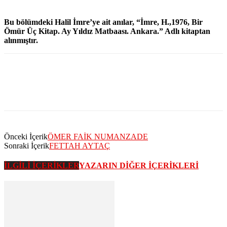
Bu bölümdeki Halil İmre’ye ait anılar, “İmre, H.,1976, Bir
Ömür Üç Kitap. Ay Yıldız Matbaası. Ankara.” Adlı kitaptan
alınmıştır.
Önceki İçerik
ÖMER FAİK NUMANZADE
Sonraki İçerik
FETTAH AYTAÇ
İLGİLİ İÇERİKLER
YAZARIN DİĞER İÇERİKLERİ