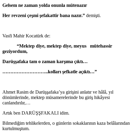
Gelsem ne zaman yolda onunla mütenazır
Her revzeni çeşmi şefakattir bana nazır.”
demişti.
Vasfi Mahir Kocatürk de:
“Mektep diye, mektep diye, meyus mütehassir
geziyordum,
Darüşşafaka tam o zaman karşıma çıktı…
………………………..kolları şefkatle açıktı…”
Ahmet Rasim de Darüşşafaka’ya girişini anlatır ve hâlâ, yıl
dönümlerinde, mektep müsamerelerinde bu giriş hikâyesi
canlandırılır,…
Artık ben DARÜŞŞFAKALI idim.
Bilmediğim tehlikelerden, o günlerin sokaklarının ka­za belâlarından
kurtulmuştum.