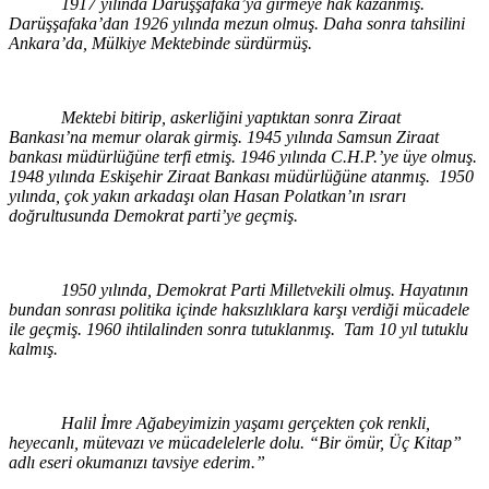
1917 yılında Darüşşafaka’ya girmeye hak kazanmış.
Darüşşafaka’dan 1926 yılında mezun olmuş. Daha sonra tahsilini
Ankara’da, Mülkiye Mektebinde sürdürmüş.
Mektebi bitirip, askerliğini yaptıktan sonra Ziraat
Bankası’na memur olarak girmiş. 1945 yılında Samsun Ziraat
bankası müdürlüğüne terfi etmiş. 1946 yılında C.H.P.’ye üye olmuş.
1948 yılında Eskişehir Ziraat Bankası müdürlüğüne atanmış. 1950
yılında, çok yakın arkadaşı olan Hasan Polatkan’ın ısrarı
doğrultusunda Demokrat parti’ye geçmiş.
1950 yılında, Demokrat Parti Milletvekili olmuş. Hayatının
bundan sonrası politika içinde haksızlıklara karşı verdiği mücadele
ile geçmiş. 1960 ihtilalinden sonra tutuklanmış. Tam 10 yıl tutuklu
kalmış.
Halil İmre Ağabeyimizin yaşamı gerçekten çok renkli,
heyecanlı, mütevazı ve mücadelelerle dolu. “Bir ömür, Üç Kitap”
adlı eseri okumanızı tavsiye ederim.”