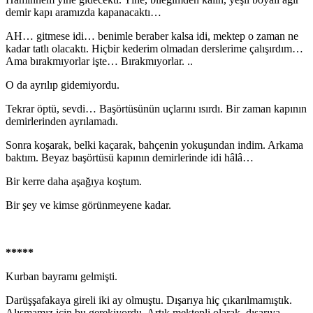
demir kapı aramızda kapanacaktı…
AH… gitmese idi… benimle beraber kalsa idi, mek­tep o zaman ne
kadar tatlı olacaktı. Hiçbir kederim olma­dan derslerime çalışırdım…
Ama bırakmıyorlar işte… Bı­rakmıyorlar. ..
O da ayrılıp gidemiyordu.
Tekrar öptü, sevdi… Başörtüsünün uçlarını ısırdı. Bir zaman kapının
demirlerinden ayrılamadı.
Sonra koşarak, belki kaçarak, bahçenin yokuşundan indim. Arkama
baktım. Beyaz başörtüsü kapının demirle­rinde idi hâlâ…
Bir kerre daha aşağıya koştum.
Bir şey ve kimse görünmeyene kadar.
*****
Kurban bayramı gelmişti.
Darüşşafakaya gireli iki ay olmuştu. Dışarıya hiç çı­karılmamıştık.
Alışmamız için bu gerekiyordu. Artık mek­tepli olarak, dışarıya,