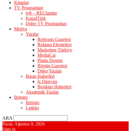
Kitaplar
TV Programları
tv8 – REClamlar
KanalTürk
Diğer TV Programları
Medya
Yazılar
Referans Gazetesi
Reklam Eleştirileri
Marketing Türkiye
MediaCat
Platin Dergisi
Birgün Gazetesi
Diğer Yazılar
Basın Haberleri
İş Dünyası
Beşiktaş Haberleri
Akademik Yazılar
İletişim
İletişim
Linkler
ARA
Pazar, Ağustos 9, 2026
Sign in