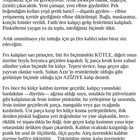
(izinli) çıkacaktık. Yeni çamaşır, ye­ni elbise giydirdiler. Pek
beğendiğim kolları yeşil şeritli haricî —dışarda giyilen— elbise
yetişmemiş içeride giydi­ğimiz elbise diktirilmişti. Bağlı, maskaratsız,
konçlu fotin­ler verildi. Fatih’den kalıpçı gelip feslerimizi kalıpladı.
Püsküllerini yaygın ya da toplu, istediğimiz biçimde dikti.
Artık unutulmaya yüz tuttuğu için şu (fes kalıbı) ndan biraz söz
edeceğim.
Fes kalıpları sarı pirinçten, biri fes biçimindeki KÜT­LE, diğeri onun
üzerine boylu boyunca geçirilen kapakdı. İç parça kesik koni yahud
silindire yakın biçimde bir kül­çe. Tepesi sivrice, başa geçen ağzı
yayvan olanlar vardı. Sultan Aziz’in resimlerinde olduğu gibi
görünüşte biçimde olduğu için AZÎZlYE kalıp denirdi.
Fes önce bu külçe kalıbın üzerine geçirilir, kalıpçı ya­nındaki
bardakdan —diyelim— ağzına aldığı suyu, usta­lıkla bir pülverizatör
gibi kalıplanacak fesin üstüne püskürtür, bu yerleştirme işi sırasında,
fesin üstüne geçirile­cek parça, mangalda veya gaz ocağında
kızdırılırdı. Üst parça kızıp fes külçe kısma yerleştirilirken, ibik
denilen püskül bağlama yeri doğrultulur ve yine alışkanlık, bece­
riklilik ve nişancılıkla bu ibiği, üste geçen kalıp kısmının yassı tepe
ortasındaki delikten dışarı çıkarılırdı. Kalıbın ocaktaki kızgınlığı da
pratik bir usul ile ölçülürdü, ölçü şuydu: Ateş üzerindeki kalıbın
üzerine hafifçe tükürülür… Tükürüğün pirinç kalıp üzerindeki