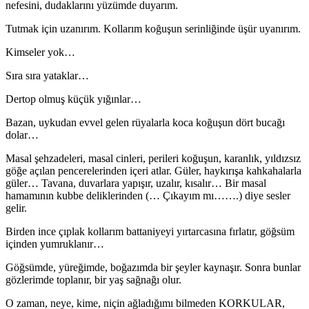
nefesini, dudaklarını yüzümde duyarım.
Tutmak için uzanırım. Kollarım koğuşun serinliğinde üşür uyanırım.
Kimseler yok…
Sıra sıra yataklar…
Dertop olmuş küçük yığınlar…
Bazan, uykudan evvel gelen rüyalarla koca koğuşun dört bucağı
dolar…
Masal şehzadeleri, masal cinleri, perileri koğuşun, ka­ranlık, yıldızsız
göğe açılan pencerelerinden içeri atlar. Gü­ler, haykırışa kahkahalarla
güler… Tavana, duvarlara ya­pışır, uzalır, kısalır… Bir masal
hamamının kubbe delikle­rinden (… Çıkayım mı…….) diye sesler
gelir.
Birden ince çıplak kollarım battaniyeyi yırtarcasına fırlatır, göğsüm
içinden yumruklanır…
Göğsümde, yüreğimde, boğazımda bir şeyler kaynaşır. Sonra bunlar
gözlerimde toplanır, bir yaş sağnağı olur.
O zaman, neye, kime, niçin ağladığımı bilmeden KOR­KULAR,