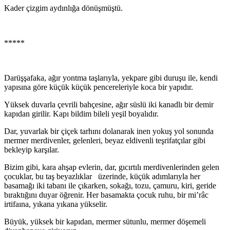
Kader çizgim aydınlığa dönüşmüştü.
*****
Darüşşafaka, ağır yontma taşlarıyla, yekpare gibi du­ruşu ile, kendi
yapısına göre küçük küçük pencereleriyle koca bir yapıdır.
Yüksek duvarla çevrili bahçesine, ağır süslü iki kanadlı bir demir
kapıdan girilir. Kapı bildim bileli yeşil bo­yalıdır.
Dar, yuvarlak bir çiçek tarhını dolanarak inen yokuş yol sonunda
mermer merdivenler, gelenleri, beyaz eldivenli teşrifatçılar gibi
bekleyip karşılar.
Bizim gibi, kara ahşap evlerin, dar, gıcırtılı merdiven­lerinden gelen
çocuklar, bu taş beyazlıklar üzerinde, kü­çük adımlarıyla her
basamağı iki tabanı ile çıkarken, so­kağı, tozu, çamuru, kiri, geride
bıraktığını duyar öğrenir. Her basamakta çocuk ruhu, bir mi’râc
irtifaına, yıkana yı­kana yükselir.
Büyük, yüksek bir kapıdan, mermer sütunlu, mermer döşemeli