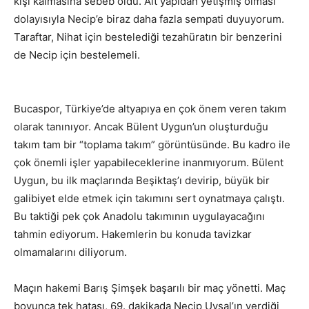
kişi kalmasına sebeb oldu. Alt yapıdan yetişmiş olması
dolayısıyla Necip’e biraz daha fazla sempati duyuyorum.
Taraftar, Nihat için bestelediği tezahüratın bir benzerini
de Necip için bestelemeli.
Bucaspor, Türkiye’de altyapıya en çok önem veren takım
olarak tanınıyor. Ancak Bülent Uygun’un oluşturduğu
takım tam bir “toplama takım” görüntüsünde. Bu kadro ile
çok önemli işler yapabileceklerine inanmıyorum. Bülent
Uygun, bu ilk maçlarında Beşiktaş’ı devirip, büyük bir
galibiyet elde etmek için takımını sert oynatmaya çalıştı.
Bu taktiği pek çok Anadolu takımının uygulayacağını
tahmin ediyorum. Hakemlerin bu konuda tavizkar
olmamalarını diliyorum.
Maçın hakemi Barış Şimşek başarılı bir maç yönetti. Maç
boyunca tek hatası, 69. dakikada Necip Uysal’ın verdiği