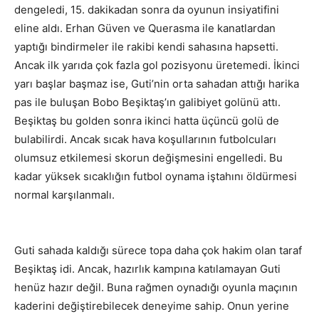
dengeledi, 15. dakikadan sonra da oyunun insiyatifini
eline aldı. Erhan Güven ve Querasma ile kanatlardan
yaptığı bindirmeler ile rakibi kendi sahasına hapsetti.
Ancak ilk yarıda çok fazla gol pozisyonu üretemedi. İkinci
yarı başlar başmaz ise, Guti’nin orta sahadan attığı harika
pas ile buluşan Bobo Beşiktaş’ın galibiyet golünü attı.
Beşiktaş bu golden sonra ikinci hatta üçüncü golü de
bulabilirdi. Ancak sıcak hava koşullarının futbolcuları
olumsuz etkilemesi skorun değişmesini engelledi. Bu
kadar yüksek sıcaklığın futbol oynama iştahını öldürmesi
normal karşılanmalı.
Guti sahada kaldığı sürece topa daha çok hakim olan taraf
Beşiktaş idi. Ancak, hazırlık kampına katılamayan Guti
henüz hazır değil. Buna rağmen oynadığı oyunla maçının
kaderini değiştirebilecek deneyime sahip. Onun yerine