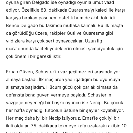
oyuna giren Delgado ise oynadığı oyunla umut vaad
ediyor. Özellikle 83. dakikada Quaresma’yı kaleci ile karşı
karşıya bırakan pası hem estetik hem de akıl dolu idi.
Bence Delgado bu takımda mutlaka kalmalı. Bu ilk maçta
da görüldüğü üzere, rakipler Guti ve Quaresma gibi
yıldızlara karşı çok sert oynayacaklar. Uzun lig
maratonunda kaliteli yedeklerin olması şampiyonluk için
çok önemli bir gerekliliktir.
Erhan Güven, Schuster’in vazgeçilmezleri arasında yer
almaya başladı. İlk maçlarda yadırgadığım bu oyuncuya
alışmaya başladım. Hücum gücü çok parlak olmasa da
defansta bana güven vermeye başladı. Schuster’in
vazgeçemeyeceği bir başka oyuncu ise Necip. Bu çocuk
her hafta oynadığı futbolun üstüne bir şeyler koyabiliyor.
Her maç daha iyi bir Necip izliyoruz. Ernst’le çok iyi bir
ikili oldular. 75. dakikada tekmeye kafa uzatarak rakibin 10