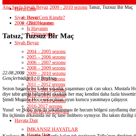
Ana Sayfa
Siyah Beyaz
2009 - 2010 sezonu
Tatsız, Tuzsuz Bir Maç
Hayri Cem
Siyah Beyaz
Hayri Cem Kimdir?
2009 - 2010 sezonu
Okul Hayatım
İş Hayatım
İş Dünyamdan
Tatsız, Tuzsuz Bir Maç
Siyah Beyaz
2004 – 2005 sezonu
2005 – 2006 sezonu
2006 – 2007 sezonu
2008 – 2009 sezonu
22.08.2009
2009 – 2010 sezonu
Gençlerbirliği 0 : 0 Beşiktaş
2010 – 2011 sezonu
2011 – 2012 sezonu
Sezon başında bu kadar sakatlık yaşanması çok can sıkıcı. Mustafa H
2012 – 2013 sezonu
diye tabir ettiği bölgedeki eksiklik her maç kendini daha fazla hissetti
2014 – 2015 sezonu
Şimdi Mustafa Hoca sol açıktan oyun kurucu yaratmaya çalışıyor.
2015 – 2016 sezonu
2016-2017 sezonu
Yusuf ve Bobo’nun da sakatlanması ile hucum bölgesi zayıflamış dur
Siyah Beyaz Dünyam
Bu üçlünün arkasında ise üç tane önlibero oynuyor. Bu takım dizilişi i
Hayata Dair
İMKANSIZ HAYATLAR
Hayata Dair
Koskoca ilk yarıdan akıllarda kalan tek pozisyon Tello’nun direkten dö