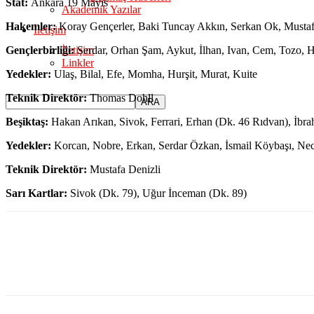
Stat:
Ankara 19 Mayıs
Akademik Yazılar
Hakemler:
Koray Gençerler, Baki Tuncay Akkın, Serkan Ok, Mustaf
İletişim
Gençlerbirliği:
Serdar, Orhan Şam, Aykut, İlhan, Ivan, Cem, Tozo, H
İletişim
Linkler
Yedekler:
Ulaş, Bilal, Efe, Momha, Hurşit, Murat, Kuite
Teknik Direktör:
Thomas Dohll
Beşiktaş:
Hakan Arıkan, Sivok, Ferrari, Erhan (Dk. 46 Rıdvan), İbra
Yedekler:
Korcan, Nobre, Erkan, Serdar Özkan, İsmail Köybaşı, Nec
Teknik Direktör:
Mustafa Denizli
Sarı Kartlar:
Sivok (Dk. 79), Uğur İnceman (Dk. 89)