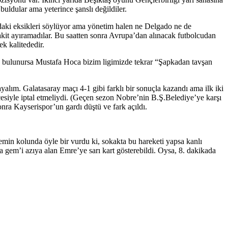
 buldular ama yeterince şanslı değildiler.
daki eksikleri söylüyor ama yönetim halen ne Delgado ne de
akit ayıramadılar. Bu saatten sonra Avrupa’dan alınacak futbolcudan
k kalitededir.
lcu bulunursa Mustafa Hoca bizim ligimizde tekrar “Şapkadan tavşan
lım. Galatasaray maçı 4-1 gibi farklı bir sonuçla kazandı ama ilk iki
çesiyle iptal etmeliydi. (Geçen sezon Nobre’nin B.Ş.Belediye’ye karşı
nra Kayserispor’un gardı düştü ve fark açıldı.
min kolunda öyle bir vurdu ki, sokakta bu hareketi yapsa kanlı
gem’i azıya alan Emre’ye sarı kart gösterebildi. Oysa, 8. dakikada