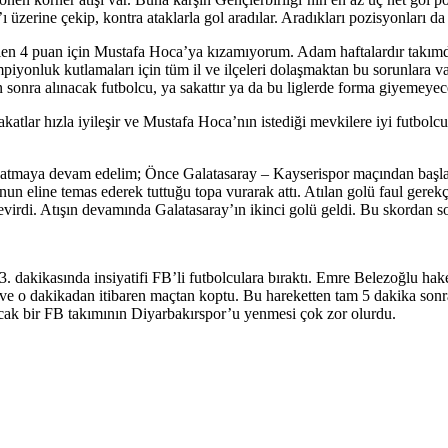
ı üzerine çekip, kontra ataklarla gol aradılar. Aradıkları pozisyonları da
dilen 4 puan için Mustafa Hoca’ya kızamıyorum. Adam haftalardır takım
piyonluk kutlamaları için tüm il ve ilçeleri dolaşmaktan bu sorunlara v
nra alınacak futbolcu, ya sakattır ya da bu liglerde forma giyemeyece
akatlar hızla iyileşir ve Mustafa Hoca’nın istediği mevkilere iyi futbo
 atmaya devam edelim; Önce Galatasaray – Kayserispor maçından başlaya
n eline temas ederek tuttuğu topa vurarak attı. Atılan golü faul gerek
evirdi. Atışın devamında Galatasaray’ın ikinci golü geldi. Bu skordan so
dakikasında insiyatifi FB’li futbolculara bıraktı. Emre Belezoğlu hake
e o dakikadan itibaren maçtan koptu. Bu hareketten tam 5 dakika sonra 
lacak bir FB takımının Diyarbakırspor’u yenmesi çok zor olurdu.