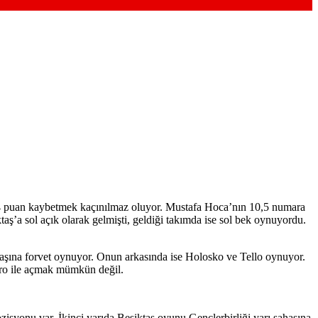
a 4 puan kaybetmek kaçınılmaz oluyor. Mustafa Hoca’nın 10,5 numara
ktaş’a sol açık olarak gelmişti, geldiği takımda ise sol bek oynuyordu.
şına forvet oynuyor. Onun arkasında ise Holosko ve Tello oynuyor.
adro ile açmak mümkün değil.
ozisyonu var. İkinci yarıda Beşiktaş oyunu Gençlerbirliği yarı sahasına