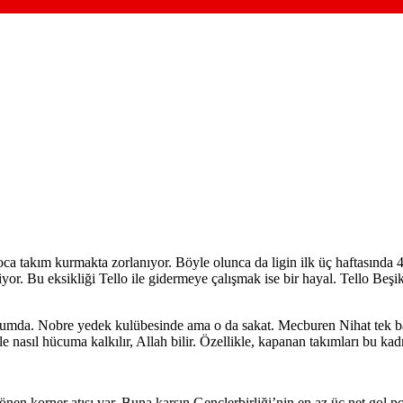
oca takım kurmakta zorlanıyor. Böyle olunca da ligin ilk üç haftasınd
riyor. Bu eksikliği Tello ile gidermeye çalışmak ise bir hayal. Tello Beşi
umda. Nobre yedek kulübesinde ama o da sakat. Mecburen Nihat tek ba
le nasıl hücuma kalkılır, Allah bilir. Özellikle, kapanan takımları bu k
nen korner atışı var. Buna karşın Gençlerbirliği’nin en az üç net gol p