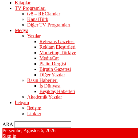
Kitaplar
TV Programları
tv8 – REClamlar
KanalTürk
Diğer TV Programları
Medya
Yazılar
Referans Gazetesi
Reklam Eleştirileri
Marketing Türkiye
MediaCat
Platin Dergisi
Birgün Gazetesi
Diğer Yazılar
Basın Haberleri
İş Dünyası
Beşiktaş Haberleri
Akademik Yazılar
İletişim
İletişim
Linkler
ARA
Perşembe, Ağustos 6, 2026
Sign in