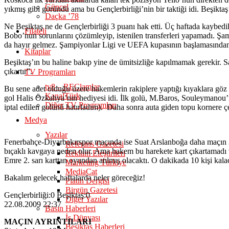
Güncel
yıkmış gibi göründü ama bu Gençlerbirliği’nin bir taktiği idi. Beşiktaş’
Daçka ’78
Ne Beşiktaş ne de Gençlerbirliği 3 puanı hak etti. Üç haftada kaybe
Filateli
Bobo’nun sorunlarını çözümleyip, istenilen transferleri yapamadı. Şam
da hayır gelmez. Şampiyonlar Ligi ve UEFA kupasının başlamasından so
Kitaplar
Beşiktaş’ın bu haline bakıp yine de ümitsizliğe kapılmamak gerekir. S
çıkartır”.
TV Programları
tv8 – REClamlar
Bu sene adet olduğu üzere hakemlerin rakiplere yaptığı kıyaklara göz
KanalTürk
gol Halis Özkahya’nın hediyesi idi. İlk golü, M.Baros, Souleymanou’nu
Diğer TV Programları
iptal edilen golünü hatırladım). Daha sonra auta giden topu kornere ç
Medya
Yazılar
Fenerbahçe-Diyarbakırspor maçında ise Suat Arslanboğa daha maçın 3. 
Referans Gazetesi
bıçaklı kavgaya neden olur. Ama hakem bu harekete kart çıkartamadı v
Reklam Eleştirileri
Emre 2. sarı karttan oyundan atılmış olacaktı. O dakikada 10 kişi ka
Marketing Türkiye
MediaCat
Bakalım gelecek haftalarda neler göreceğiz!
Platin Dergisi
Birgün Gazetesi
Gençlerbirliği:0 Beşiktaş:0
Diğer Yazılar
22.08.2009 22:37
Basın Haberleri
İş Dünyası
MAÇIN AYRINTILARI
Beşiktaş Haberleri