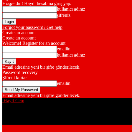
Hoşgeldin! Haydi hesabına giriş yap.
kullanıcı adınız
şifreniz
Forgot your password? Get help
Create an account
Create an account
Welcome! Register for an account
emailin
kullanıcı adınız
Email adresine yeni bir şifre gönderilecek.
Password recovery
Şifreni kurtar
emailin
Email adresine yeni bir şifre gönderilecek.
Hayri Cem