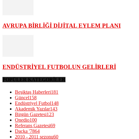
AVRUPA BİRLİĞİ DİJİTAL EYLEM PLANI
ENDÜSTRİYEL FUTBOLUN GELİRLERİ
POPÜLER KATEGORİLER
Beşiktaş Haberleri
181
Güncel
158
Endüstriyel Futbol
148
Akademik Yazılar
143
Birgün Gazetesi
123
Onedio
100
Referans Gazetesi
69
Daçka '78
64
2010 - 2011 sezonu
60