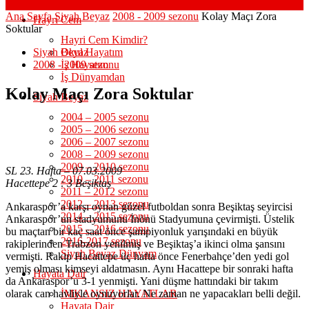
Ana Sayfa
Siyah Beyaz
2008 - 2009 sezonu
Kolay Maçı Zora
Hayri Cem
Soktular
Hayri Cem Kimdir?
Siyah Beyaz
Okul Hayatım
2008 - 2009 sezonu
İş Hayatım
İş Dünyamdan
Kolay Maçı Zora Soktular
Siyah Beyaz
2004 – 2005 sezonu
2005 – 2006 sezonu
2006 – 2007 sezonu
2008 – 2009 sezonu
2009 – 2010 sezonu
SL 23. Hafta – 07.03.2009
2010 – 2011 sezonu
Hacettepe 2 : 3 Beşiktaş
2011 – 2012 sezonu
2012 – 2013 sezonu
Ankaraspor’a karşı oynan güzel futboldan sonra Beşiktaş seyircisi
2014 – 2015 sezonu
Ankaraspor’un stadyumunu İnönü Stadyumuna çevirmişti. Üstelik
2015 – 2016 sezonu
bu maçtan bir kaç saat önce şampiyonluk yarışındaki en büyük
2016-2017 sezonu
rakiplerinden Trabzon yenilmiş ve Beşiktaş’a ikinci olma şansını
Siyah Beyaz Dünyam
vermişti. Rakip Hacattepe üç hafta önce Fenerbahçe’den yedi gol
yemiş olması kimseyi aldatmasın. Aynı Hacattepe bir sonraki hafta
Hayata Dair
da Ankaraspor’u 3-1 yenmişti. Yani düşme hattındaki bir takım
olarak can havliyle oynuyorlar. Ne zaman ne yapacakları belli değil.
İMKANSIZ HAYATLAR
Hayata Dair