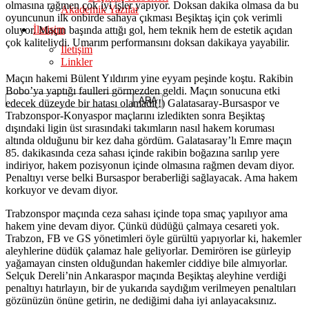
olmasına rağmen çok iyi işler yapıyor. Doksan dakika olmasa da bu
Akademik Yazılar
oyuncunun ilk onbirde sahaya çıkması Beşiktaş için çok verimli
İletişim
oluyor. Maçın başında attığı gol, hem teknik hem de estetik açıdan
çok kaliteliydi. Umarım performansını doksan dakikaya yayabilir.
İletişim
Linkler
Maçın hakemi Bülent Yıldırım yine eyyam peşinde koştu. Rakibin
Bobo’ya yaptığı faulleri görmezden geldi. Maçın sonucuna etki
edecek düzeyde bir hatası olamadı(!) Galatasaray-Bursaspor ve
Trabzonspor-Konyaspor maçlarını izledikten sonra Beşiktaş
dışındaki ligin üst sırasındaki takımların nasıl hakem koruması
altında olduğunu bir kez daha gördüm. Galatasaray’lı Emre maçın
85. dakikasında ceza sahası içinde rakibin boğazına sarılıp yere
indiriyor, hakem pozisyonun içinde olmasına rağmen devam diyor.
Penaltıyı verse belki Bursaspor beraberliği sağlayacak. Ama hakem
korkuyor ve devam diyor.
Trabzonspor maçında ceza sahası içinde topa smaç yapılıyor ama
hakem yine devam diyor. Çünkü düdüğü çalmaya cesareti yok.
Trabzon, FB ve GS yönetimleri öyle gürültü yapıyorlar ki, hakemler
aleyhlerine düdük çalamaz hale geliyorlar. Demirören ise gürleyip
yağamayan cinsten olduğundan hakemler ciddiye bile almıyorlar.
Selçuk Dereli’nin Ankaraspor maçında Beşiktaş aleyhine verdiği
penaltıyı hatırlayın, bir de yukarıda saydığım verilmeyen penaltıları
gözünüzün önüne getirin, ne dediğimi daha iyi anlayacaksınız.