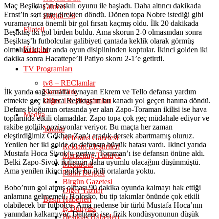
Maç Beşiktaş’ın baskılı oyunu ile başladı. Daha altıncı dakikada
Güncel
Ernst’in sert şutu direkten döndü. Dönen topa Nobre istediği gibi
Daçka ’78
vuramayınca önemli bir gol fırsatı kaçmış oldu. İlk 20 dakikada
Filateli
Beşiktaş iki gol birden buldu. Ama skorun 2-0 olmasından sonra
Beşiktaş’lı futbolcular galibiyeti çantada keklik olarak görmüş
Kitaplar
olmalılar ki, bir anda oyun disiplininden koptular. İkinci golden iki
dakika sonra Hacattepe’li Patiyo skoru 2-1’e getirdi.
TV Programları
tv8 – REClamlar
İlk yarıda sağ kanatta oynayan Ekrem ve Tello defansa yardım
KanalTürk
etmekte geç kalınca Beşiktaş’ın bu kanadı yol geçen hanına döndü.
Diğer TV Programları
Defans bloğunun ortasında yer alan Zapo-Toraman ikilisi ise hava
Medya
toplarında etkili olamadılar. Zapo topa çok geç müdahale ediyor ve
rakibe gollük pozisyonlar veriyor. Bu maçta her zaman
Yazılar
eleştirdiğimiz Gökhan Zan’ı aradık dersek abartmamış oluruz.
Referans Gazetesi
Yenilen her iki golde de defansın büyük hatası vardı. İkinci yarıda
Reklam Eleştirileri
Mustafa Hoca Sivok’u geriye, Toraman’ı ise defansın önüne aldı.
Marketing Türkiye
Belki Zapo-Sivok ikilisinin daha uyumlu olacağını düşünmüştü.
MediaCat
Ama yenilen ikinci golde bu ikili ortalarda yoktu.
Platin Dergisi
Birgün Gazetesi
Bobo’nun gol atmış olması 90 dakika oyunda kalmayı hak ettiği
Diğer Yazılar
anlamına gelmemeli. Holosko, bu tip takımlar önünde çok etkili
Basın Haberleri
olabilecek bir futbolcu. Ama nedense bir türlü Mustafa Hoca’nın
İş Dünyası
yanından kalkamıyor. Delgado ise, fizik kondüsyonunun düşük
Beşiktaş Haberleri