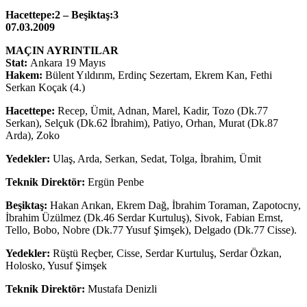
Hacettepe:2 – Beşiktaş:3
07.03.2009
MAÇIN AYRINTILAR
Stat:
Ankara 19 Mayıs
Hakem:
Bülent Yıldırım, Erdinç Sezertam, Ekrem Kan, Fethi
Serkan Koçak (4.)
Hacettepe:
Recep, Ümit, Adnan, Marel, Kadir, Tozo (Dk.77
Serkan), Selçuk (Dk.62 İbrahim), Patiyo, Orhan, Murat (Dk.87
Arda), Zoko
Yedekler:
Ulaş, Arda, Serkan, Sedat, Tolga, İbrahim, Ümit
Teknik Direktör:
Ergün Penbe
Beşiktaş:
Hakan Arıkan, Ekrem Dağ, İbrahim Toraman, Zapotocny,
İbrahim Üzülmez (Dk.46 Serdar Kurtuluş), Sivok, Fabian Ernst,
Tello, Bobo, Nobre (Dk.77 Yusuf Şimşek), Delgado (Dk.77 Cisse).
Yedekler:
Rüştü Reçber, Cisse, Serdar Kurtuluş, Serdar Özkan,
Holosko, Yusuf Şimşek
Teknik Direktör:
Mustafa Denizli