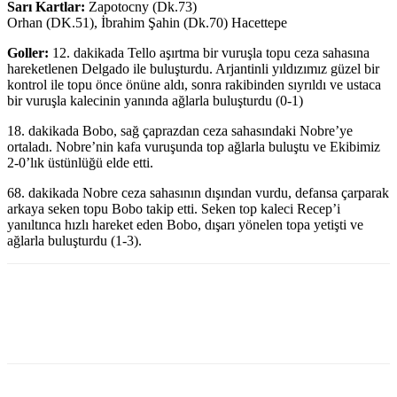
Sarı Kartlar:
Zapotocny (Dk.73)
Orhan (DK.51), İbrahim Şahin (Dk.70) Hacettepe
Goller:
12. dakikada Tello aşırtma bir vuruşla topu ceza sahasına
hareketlenen Delgado ile buluşturdu. Arjantinli yıldızımız güzel bir
kontrol ile topu önce önüne aldı, sonra rakibinden sıyrıldı ve ustaca
bir vuruşla kalecinin yanında ağlarla buluşturdu (0-1)
18. dakikada Bobo, sağ çaprazdan ceza sahasındaki Nobre’ye
ortaladı. Nobre’nin kafa vuruşunda top ağlarla buluştu ve Ekibimiz
2-0’lık üstünlüğü elde etti.
68. dakikada Nobre ceza sahasının dışından vurdu, defansa çarparak
arkaya seken topu Bobo takip etti. Seken top kaleci Recep’i
yanıltınca hızlı hareket eden Bobo, dışarı yönelen topa yetişti ve
ağlarla buluşturdu (1-3).