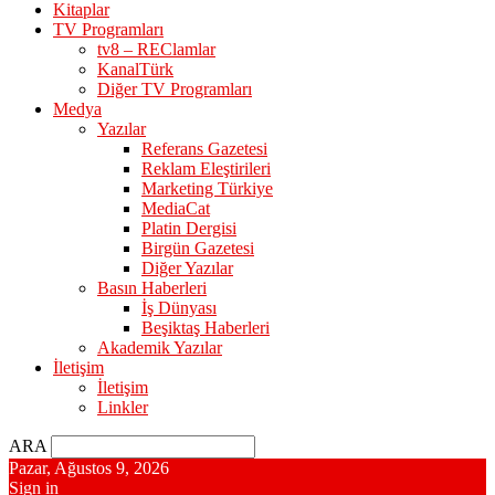
Kitaplar
TV Programları
tv8 – REClamlar
KanalTürk
Diğer TV Programları
Medya
Yazılar
Referans Gazetesi
Reklam Eleştirileri
Marketing Türkiye
MediaCat
Platin Dergisi
Birgün Gazetesi
Diğer Yazılar
Basın Haberleri
İş Dünyası
Beşiktaş Haberleri
Akademik Yazılar
İletişim
İletişim
Linkler
ARA
Pazar, Ağustos 9, 2026
Sign in