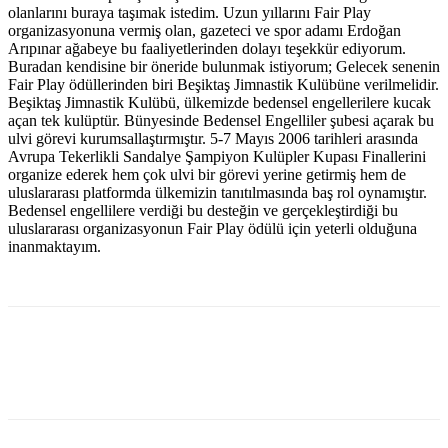
olanlarını buraya taşımak istedim. Uzun yıllarını Fair Play
organizasyonuna vermiş olan, gazeteci ve spor adamı Erdoğan
Arıpınar ağabeye bu faaliyetlerinden dolayı teşekkür ediyorum.
Buradan kendisine bir öneride bulunmak istiyorum; Gelecek senenin
Fair Play ödüllerinden biri Beşiktaş Jimnastik Kulübüne verilmelidir.
Beşiktaş Jimnastik Kulübü, ülkemizde bedensel engellerilere kucak
açan tek kulüptür. Bünyesinde Bedensel Engelliler şubesi açarak bu
ulvi görevi kurumsallaştırmıştır. 5-7 Mayıs 2006 tarihleri arasında
Avrupa Tekerlikli Sandalye Şampiyon Kulüpler Kupası Finallerini
organize ederek hem çok ulvi bir görevi yerine getirmiş hem de
uluslararası platformda ülkemizin tanıtılmasında baş rol oynamıştır.
Bedensel engellilere verdiği bu desteğin ve gerçekleştirdiği bu
uluslararası organizasyonun Fair Play ödülü için yeterli olduğuna
inanmaktayım.