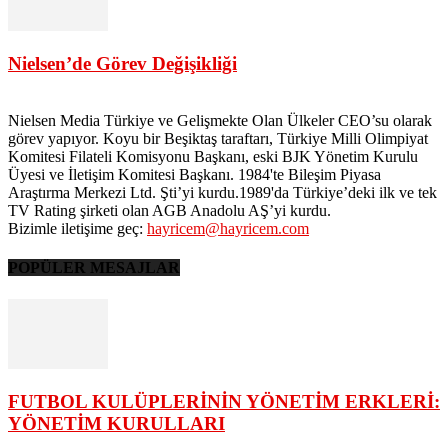
Nielsen’de Görev Değişikliği
Nielsen Media Türkiye ve Gelişmekte Olan Ülkeler CEO’su olarak
görev yapıyor. Koyu bir Beşiktaş taraftarı, Türkiye Milli Olimpiyat
Komitesi Filateli Komisyonu Başkanı, eski BJK Yönetim Kurulu
Üyesi ve İletişim Komitesi Başkanı. 1984'te Bileşim Piyasa
Araştırma Merkezi Ltd. Şti’yi kurdu.1989'da Türkiye’deki ilk ve tek
TV Rating şirketi olan AGB Anadolu AŞ’yi kurdu.
Bizimle iletişime geç:
hayricem@hayricem.com
POPÜLER MESAJLAR
FUTBOL KULÜPLERİNİN YÖNETİM ERKLERİ:
YÖNETİM KURULLARI