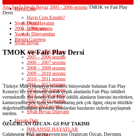
Ana Sayfa
Siyah Beyaz
2005 - 2006 sezonu
TMOK ve Fair Play
Hayri Cem
Dersi
Hayri Cem Kimdir?
Siyah Beyaz
Okul Hayatım
2005 - 2006 sezonu
İş Hayatım
Yazılar
İş Dünyamdan
Birgün Gazetesi
Siyah Beyaz
TMOK ve Fair Play Dersi
2004 – 2005 sezonu
2005 – 2006 sezonu
2006 – 2007 sezonu
2008 – 2009 sezonu
2009 – 2010 sezonu
2010 – 2011 sezonu
2011 – 2012 sezonu
Türkiye Milli Olimpiyat Komitesi bünyesinde bulunan Fair Play
2012 – 2013 sezonu
Konseyi her yıl düzenli olarak çeşitli alanlarda Fair Play ödülleri
2014 – 2015 sezonu
vermektedir. Bu seneki Fair Play ödüllü alanların listesini incelerken,
2015 – 2016 sezonu
kamuoyunda pek fazla yer bulamamış pek çok ilginç olayın titizlikle
2016-2017 sezonu
değerlendirildiğini gördüm. Bunlardan bazılarını sizlerle paylaşmak
Siyah Beyaz Dünyam
istedim.
Hayata Dair
ÖZGÜRCAN ÖZCAN- GS PAF TAKIMI
İMKANSIZ HAYATLAR
Galatasaray PAF takımı oyuncusu Özgürcan Özcan, Davranış
Hayata Dair