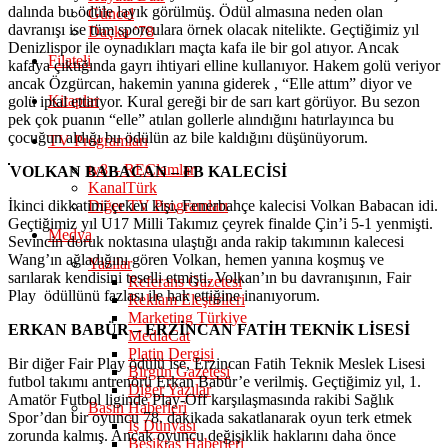
dalında bu ödüle layık görülmüş. Ödül almasına neden olan
Güncel
davranışı ise tüm sporculara örnek olacak nitelikte. Geçtiğimiz yıl
Daçka ’78
Denizlispor ile oynadıkları maçta kafa ile bir gol atıyor. Ancak
Filateli
kafaya çıktığında gayrı ihtiyari elline kullanıyor. Hakem golü veriyor
ancak Özgürcan, hakemin yanına giderek , “Elle attım” diyor ve
Kitaplar
golü iptal ettiriyor. Kural gereği bir de sarı kart görüyor. Bu sezon
pek çok puanın “elle” atılan gollerle alındığını hatırlayınca bu
çocuğun aldığı bu ödülün az bile kaldığını düşünüyorum.
TV Programları
tv8 – REClamlar
VOLKAN BABACAN – FB KALECİSİ
KanalTürk
İkinci dikkatimi çeken kişi, Fenerbahçe kalecisi Volkan Babacan idi.
Diğer TV Programları
Geçtiğimiz yıl U17 Milli Takımız çeyrek finalde Çin’i 5-1 yenmişti.
Medya
Sevincin doruk noktasına ulaştığı anda rakip takımının kalecesi
Wang’ın ağladığını gören Volkan, hemen yanına koşmuş ve
Yazılar
sarılarak kendisini teselli etmişti. Volkan’ın bu davranışının, Fair
Referans Gazetesi
Play ödüllünü fazlası ile hak ettiğine inanıyorum.
Reklam Eleştirileri
Marketing Türkiye
ERKAN BABÜR – ERZİNCAN FATİH TEKNİK LİSESİ
MediaCat
Platin Dergisi
Bir diğer Fair Play ödülü ise, Erzincan Fatih Teknik Meslek Lisesi
Birgün Gazetesi
futbol takımı antrenörü Erkan Babür’e verilmiş. Geçtiğimiz yıl, 1.
Diğer Yazılar
Amatör Futbol liginde Play-Off karşılaşmasında rakibi Sağlık
Basın Haberleri
Spor’dan bir oyuncu 78. dakikada sakatlanarak oyun terk etmek
İş Dünyası
zorunda kalmış. Ancak oyuncu değişiklik haklarını daha önce
Beşiktaş Haberleri