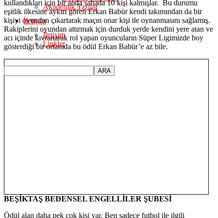
kullandıkları için bir anda sahada 10 kişi kalmışlar. Bu durumu
Akademik Yazılar
eşitlik ilkesine aykırı gören Erkan Babür kendi takımından da bir
kişiyi oyundan çıkartarak maçın onar kişi ile oynanmasını sağlamış.
İletişim
Rakiplerini oyundan attırmak için durduk yerde kendini yere atan ve
İletişim
acı içinde kıvranarak rol yapan oyuncuların Süper Ligimizde boy
Linkler
gösterdiği bir ortamda bu ödül Erkan Babür’e az bile.
BEŞİKTAŞ BEDENSEL ENGELLİLER ŞUBESİ
Ödül alan daha pek çok kişi var. Ben sadece futbol ile ilgili