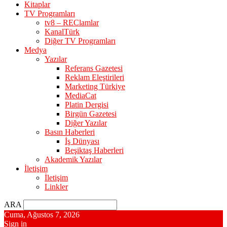
Kitaplar
TV Programları
tv8 – REClamlar
KanalTürk
Diğer TV Programları
Medya
Yazılar
Referans Gazetesi
Reklam Eleştirileri
Marketing Türkiye
MediaCat
Platin Dergisi
Birgün Gazetesi
Diğer Yazılar
Basın Haberleri
İş Dünyası
Beşiktaş Haberleri
Akademik Yazılar
İletişim
İletişim
Linkler
ARA
Cuma, Ağustos 7, 2026
Sign in