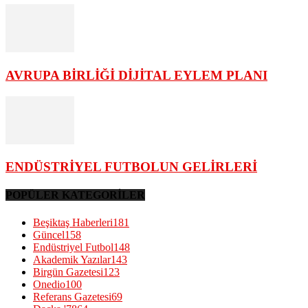
AVRUPA BİRLİĞİ DİJİTAL EYLEM PLANI
ENDÜSTRİYEL FUTBOLUN GELİRLERİ
POPÜLER KATEGORİLER
Beşiktaş Haberleri
181
Güncel
158
Endüstriyel Futbol
148
Akademik Yazılar
143
Birgün Gazetesi
123
Onedio
100
Referans Gazetesi
69