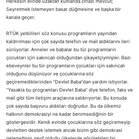
Herkesin elinde uzaktan kumanda cihazı mevcut;
Seyretmek istemeyen basar düğmesine ve başka bir
kanala geçer.
RTÜK yetkilileri söz konusu programların yayından
kaldırılması için çok sayıda telefon ve mail aldıklarını ileri
sürüyorlar. Anneler ve babalar bu tür programların
çocukları için sakıncalı olduğundan şikayetçiymişler. Bazı
ebeveynler bu tür programların çocukları için sakıncalı
olduğunu düşünüyor ve çocuklarına söz
geçiremediklerinden “Devlet Baba”dan yardım istiyorlar.
“Yasakla bu programları Devlet Baba” diye telefon, faks ve
mail gibi tüm iletişim araçlarına saldırıyorlar. Bu konuda
çok sayıda başvuru aldıkları doğrudur. Bu da ülkemiz
halkının demokrasiyi ne kadar benimsediğinin bir
göstergesidir. Kendi evinde çocuklarına söz geçiremeyip
devletten destek istemek ancak bizim gibi demokrasi
geleneğinin zayıf olduğu ülkelerde görülebilen bir