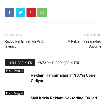
Önceki İçerik
Sonraki İçerik
Radyo Reklamları da Artık
TV Reklam Pazarındaki
İzleniyor
Büyüme
İLGİLİ İÇERİKLER
YAZARIN DİĞER İÇERİKLERİ
Platin Dergisi
Reklam Harcamalarının %37’si Çöpe
Gidiyor
Platin Dergisi
Mali Krizin Reklam Sektörüne Etkileri