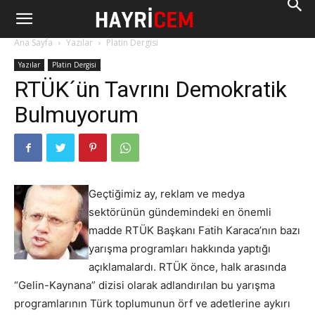
Ana Sayfa
Yazılar
Platin Dergisi
Yazılar
Platin Dergisi
RTÜK´ün Tavrını Demokratik
Bulmuyorum
Geçtiğimiz ay, reklam ve medya
sektörünün gündemindeki en önemli
madde RTÜK Başkanı Fatih Karaca’nın bazı
yarışma programları hakkında yaptığı
açıklamalardı. RTÜK önce, halk arasında
“Gelin-Kaynana” dizisi olarak adlandırılan bu yarışma
programlarının Türk toplumunun örf ve adetlerine aykırı