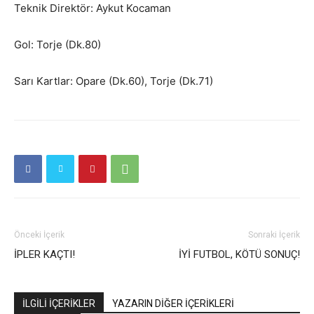
Teknik Direktör: Aykut Kocaman
Gol: Torje (Dk.80)
Sarı Kartlar: Opare (Dk.60), Torje (Dk.71)
Önceki İçerik
Sonraki İçerik
İPLER KAÇTI!
İYİ FUTBOL, KÖTÜ SONUÇ!
İLGİLİ İÇERİKLER
YAZARIN DİĞER İÇERİKLERİ