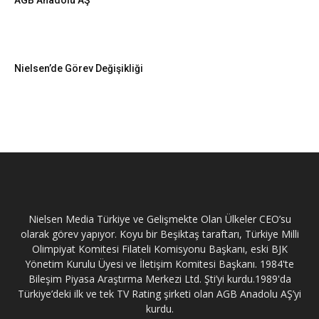
AGB Anadolu AŞ
Nielsen’de Görev Değişikliği
Nielsen Media Türkiye ve Gelişmekte Olan Ülkeler CEO’su
olarak görev yapıyor. Koyu bir Beşiktaş taraftarı, Türkiye Milli
Olimpiyat Komitesi Filateli Komisyonu Başkanı, eski BJK
Yönetim Kurulu Üyesi ve İletişim Komitesi Başkanı. 1984'te
Bileşim Piyasa Araştırma Merkezi Ltd. Şti’yi kurdu.1989'da
Türkiye’deki ilk ve tek TV Rating şirketi olan AGB Anadolu AŞ’yi
kurdu.