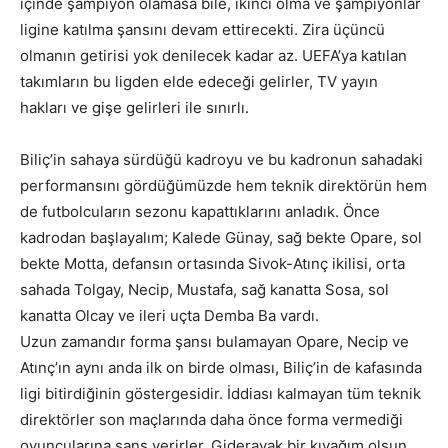
içinde şampiyon olamasa bile, ikinci olma ve şampiyonlar
ligine katılma şansını devam ettirecekti. Zira üçüncü
olmanın getirisi yok denilecek kadar az. UEFA’ya katılan
takımların bu ligden elde edeceği gelirler, TV yayın
hakları ve gişe gelirleri ile sınırlı.
Biliç’in sahaya sürdüğü kadroyu ve bu kadronun sahadaki
performansını gördüğümüzde hem teknik direktörün hem
de futbolcuların sezonu kapattıklarını anladık. Önce
kadrodan başlayalım; Kalede Günay, sağ bekte Opare, sol
bekte Motta, defansın ortasında Sivok-Atınç ikilisi, orta
sahada Tolgay, Necip, Mustafa, sağ kanatta Sosa, sol
kanatta Olcay ve ileri uçta Demba Ba vardı.
Uzun zamandır forma şansı bulamayan Opare, Necip ve
Atınç’ın aynı anda ilk on birde olması, Biliç’in de kafasında
ligi bitirdiğinin göstergesidir. İddiası kalmayan tüm teknik
direktörler son maçlarında daha önce forma vermediği
oyuncularına şans verirler. Giderayak bir kıyağım olsun,