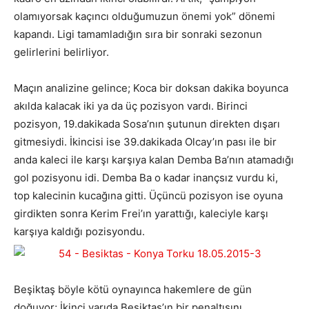
olamıyorsak kaçıncı olduğumuzun önemi yok” dönemi
kapandı. Ligi tamamladığın sıra bir sonraki sezonun
gelirlerini belirliyor.
Maçın analizine gelince; Koca bir doksan dakika boyunca
akılda kalacak iki ya da üç pozisyon vardı. Birinci
pozisyon, 19.dakikada Sosa’nın şutunun direkten dışarı
gitmesiydi. İkincisi ise 39.dakikada Olcay’ın pası ile bir
anda kaleci ile karşı karşıya kalan Demba Ba’nın atamadığı
gol pozisyonu idi. Demba Ba o kadar inançsız vurdu ki,
top kalecinin kucağına gitti. Üçüncü pozisyon ise oyuna
girdikten sonra Kerim Frei’ın yarattığı, kaleciyle karşı
karşıya kaldığı pozisyondu.
Beşiktaş böyle kötü oynayınca hakemlere de gün
doğuyor; İkinci yarıda Beşiktaş’ın bir penaltısını