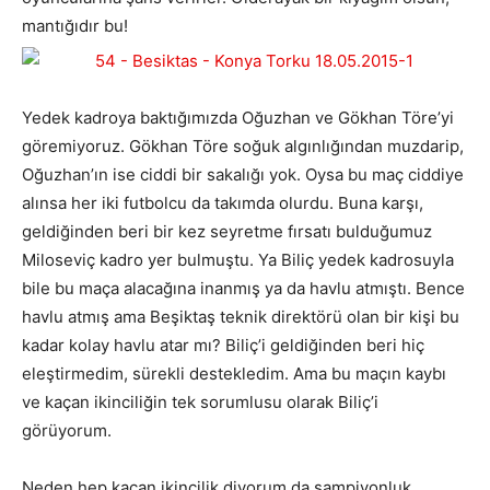
mantığıdır bu!
Yedek kadroya baktığımızda Oğuzhan ve Gökhan Töre’yi
göremiyoruz. Gökhan Töre soğuk algınlığından muzdarip,
Oğuzhan’ın ise ciddi bir sakalığı yok. Oysa bu maç ciddiye
alınsa her iki futbolcu da takımda olurdu. Buna karşı,
geldiğinden beri bir kez seyretme fırsatı bulduğumuz
Miloseviç kadro yer bulmuştu. Ya Biliç yedek kadrosuyla
bile bu maça alacağına inanmış ya da havlu atmıştı. Bence
havlu atmış ama Beşiktaş teknik direktörü olan bir kişi bu
kadar kolay havlu atar mı? Biliç’i geldiğinden beri hiç
eleştirmedim, sürekli destekledim. Ama bu maçın kaybı
ve kaçan ikinciliğin tek sorumlusu olarak Biliç’i
görüyorum.
Neden hep kaçan ikincilik diyorum da şampiyonluk