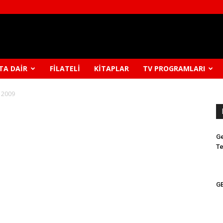
TA DAIR
FILATELI
KITAPLAR
TV PROGRAMLARI
– 2009
Ge
Te
GE