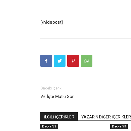
[/hidepost]
Önceki İçerik
Ve İşte Mutlu Son
İLGİLİ İÇERİKLER
YAZARIN DİĞER İÇERİKLER
Daçka '78
Daçka '78