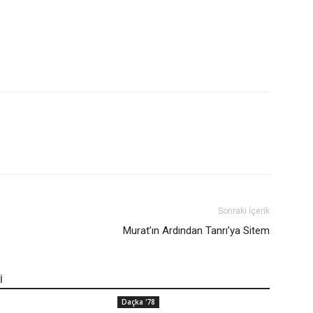
Sonraki İçerik
Murat’ın Ardından Tanrı’ya Sitem
İ
Daçka '78