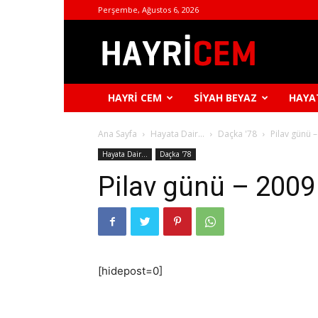
Perşembe, Ağustos 6, 2026
Hayri
Cem
HAYRI CEM
SIYAH BEYAZ
HAYA
Ana Sayfa
Hayata Dair...
Daçka '78
Pilav günü 
Hayata Dair...
Daçka '78
Pilav günü – 2009
[hidepost=0]