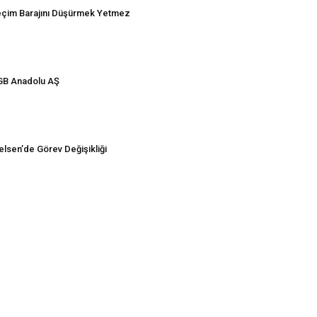
çim Barajını Düşürmek Yetmez
B Anadolu AŞ
elsen’de Görev Değişikliği