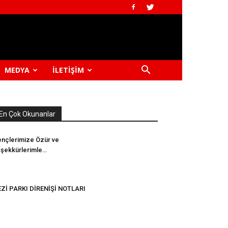
MEDYA
İLETIŞIM
En Çok Okunanlar
nçlerimize Özür ve
şekkürlerimle…
Zİ PARKI DİRENİŞİ NOTLARI