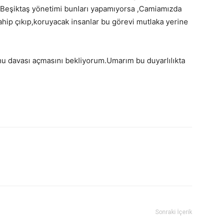
r.Beşiktaş yönetimi bunları yapamıyorsa ,Camiamızda
ahip çıkıp,koruyacak insanlar bu görevi mutlaka yerine
amu davası açmasını bekliyorum.Umarım bu duyarlılıkta
Sonraki İçerik