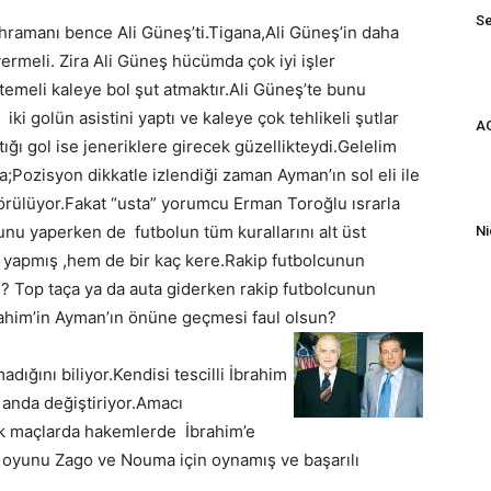
Se
ahramanı bence Ali Güneş’ti.Tigana,Ali Güneş’in daha
ermeli. Zira Ali Güneş hücümda çok iyi işler
emeli kaleye bol şut atmaktır.Ali Güneş’te bunu
i golün asistini yaptı ve kaleye çok tehlikeli şutlar
AG
tığı gol ise jeneriklere girecek güzellikteydi.Gelelim
;Pozisyon dikkatle izlendiği zaman Ayman’ın sol eli ile
örülüyor.Fakat “usta” yorumcu Erman Toroğlu ısrarla
nu yaperken de futbolun tüm kurallarını alt üst
Ni
 yapmış ,hem de bir kaç kere.Rakip futbolcunun
 Top taça ya da auta giderken rakip futbolcunun
ahim’in Ayman’ın önüne geçmesi faul olsun?
ığını biliyor.Kendisi tescilli İbrahim
 anda değiştiriyor.Amacı
ek maçlarda hakemlerde İbrahim’e
 oyunu Zago ve Nouma için oynamış ve başarılı