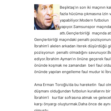
Beşiktaş’ın son iki maçının k
fazla hücüma çıkmasına izin v
yapabiliyor.Modern futbolun t
yapıyor.Samsunspor maçında ik
attı.Gençlerbirliği maçında at
Gençlerbirliği maçındaki penaltı pozisyonuna
İbrahim’i alelen arkadan iterek düşürdüğü g
pozisyonun penaltı olmadığını savunuyor.Bu
ediyor.İbrahim Ayman’ın önüne geçerek faul
önünde koşmak ne zamandan beri faul oldu?
önünde yapılan engelleme faul mudur ki İbr
Ama Erman Toroğlu’da bu hareketin faul olmad
düşmanı olduğundan futbolun kurallarını bir
İbrahim’i kurtlar sofrasına atmak ve gelec
karşı önyargı oluşturmak.Daha önce de aynı
olmuştu.