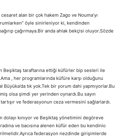
n cesaret alan bir çok hakem Zago ve Nouma’yı
umlarken” öyle sinirleniyor ki, kendinden
bağırıp çağırmaya.Bir anda ahlak bekçisi oluyor.Sözde
Beşiktaş taraftarına ettiği küfürler bip sesleri ile
r.Ama , her programlarında küfüre karşı olduğunu
 Büyüka’da tık yok.Tek bir yorum dahi yapmıyorlar.Bu
etmiş olsa şimdi yer yerinden oynardı.Bu sayın
tartışır ve federasyonun ceza vermesini sağlarlardı.
n dolayı kınıyor ve Beşiktaş yönetimini de
göreve
vradına ve bacısına alenen küfür eden bu kendinio
ilmelidir.Ayrıca federasyon nezdinde girişimlerde