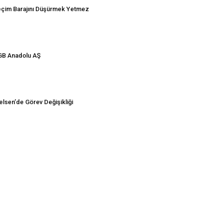
çim Barajını Düşürmek Yetmez
B Anadolu AŞ
elsen’de Görev Değişikliği