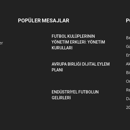
POPÜLER MESAJLAR
P
FUTBOL KULÜPLERİNİN
Be
YÖNETİM ERKLERİ: YÖNETİM
er
G
KURULLARI
En
Ak
AVRUPA BİRLİĞİ DİJİTAL EYLEM
PLANI
Bi
O
Re
ENDÜSTRİYEL FUTBOLUN
GELİRLERİ
D
2