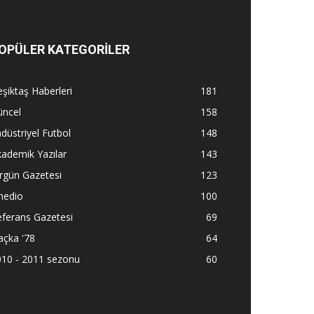
OPÜLER KATEGORİLER
şiktaş Haberleri
181
üncel
158
düstriyel Futbol
148
ademik Yazılar
143
rgün Gazetesi
123
nedio
100
ferans Gazetesi
69
açka '78
64
010 - 2011 sezonu
60