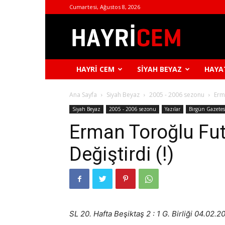
Cumartesi, Ağustos 8, 2026
Hayri
Cem
HAYRI CEM
SIYAH BEYAZ
HAYA
Ana Sayfa
Siyah Beyaz
2005 - 2006 sezonu
Erma
Siyah Beyaz
2005 - 2006 sezonu
Yazılar
Birgün Gazetes
Erman Toroğlu Fut
Değiştirdi (!)
SL 20. Hafta Beşiktaş 2 : 1 G. Birliği 04.02.2