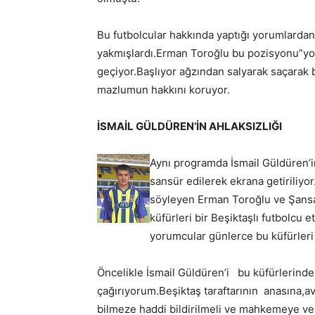
Bu futbolcular hakkında yaptığı yorumlarda
yakmışlardı.Erman Toroğlu bu pozisyonu”yor
geçiyor.Başlıyor ağzından salyarak saçarak 
mazlumun hakkını koruyor.
İSMAİL GÜLDÜREN’İN AHLAKSIZLIĞI
Aynı programda İsmail Güldüren’in 
sansür edilerek ekrana getiriliyo
söyleyen Erman Toroğlu ve Şansal
küfürleri bir Beşiktaşlı futbolcu 
yorumcular günlerce bu küfürleri 
Öncelikle İsmail Güldüren’i bu küfürlerinde
çağırıyorum.Beşiktaş taraftarının anasına,a
bilmeze haddi bildirilmeli ve mahkemeye ver