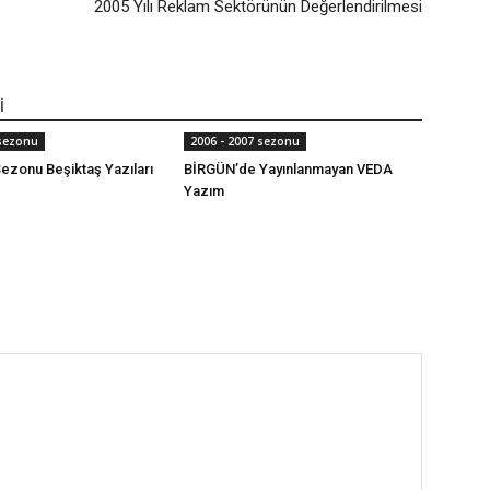
2005 Yılı Reklam Sektörünün Değerlendirilmesi
İ
 sezonu
2006 - 2007 sezonu
ezonu Beşiktaş Yazıları
BİRGÜN’de Yayınlanmayan VEDA
Yazım