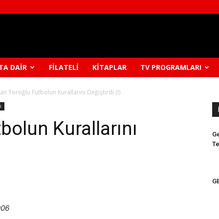
TA DAIR
FILATELI
KITAPLAR
TV PROGRAMLARI
n Toroğlu Futbolun Kurallarını Değiştirdi (!)
i
bolun Kurallarını
Ge
Te
GE
006