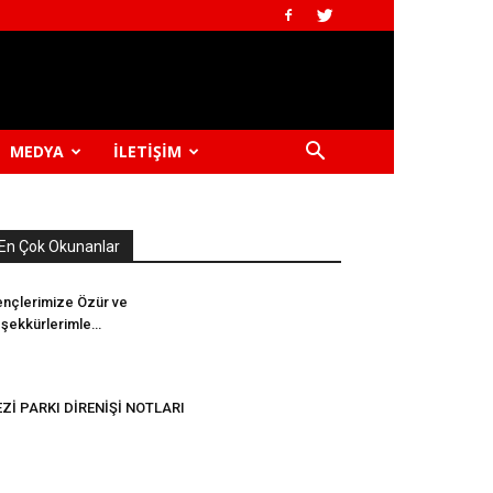
MEDYA
İLETIŞIM
En Çok Okunanlar
nçlerimize Özür ve
şekkürlerimle…
Zİ PARKI DİRENİŞİ NOTLARI