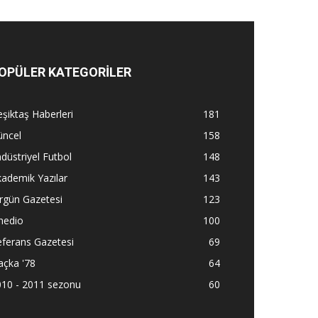
OPÜLER KATEGORİLER
şiktaş Haberleri
181
üncel
158
düstriyel Futbol
148
ademik Yazılar
143
rgün Gazetesi
123
nedio
100
ferans Gazetesi
69
açka '78
64
010 - 2011 sezonu
60