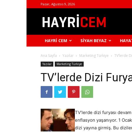
Pazar, Ağustos 9, 2026
Hayri
Cem
HAYRI CEM
SIYAH BEYAZ
HAYA
Ana Sayfa
Yazılar
Marketing Türkiye
TV’lerde Di
Yazılar
Marketing Türkiye
TV’lerde Dizi Fury
TV’lerde dizi furyası devam e
enflasyon yaşanıyor. 1 Ocak
dizi yayına girmiş. Bu dizil