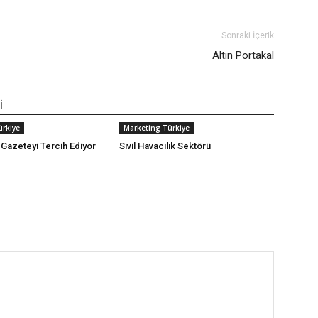
Sonraki İçerik
Altın Portakal
İ
ürkiye
Marketing Türkiye
 Gazeteyi Tercih Ediyor
Sivil Havacılık Sektörü