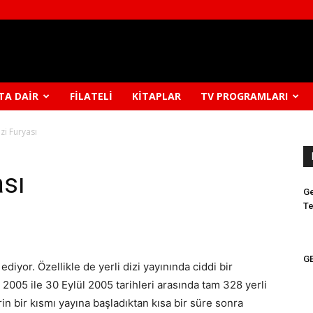
TA DAIR
FILATELI
KITAPLAR
TV PROGRAMLARI
zi Furyası
ası
Ge
Te
GE
diyor. Özellikle de yerli dizi yayınında ciddi bir
 2005 ile 30 Eylül 2005 tarihleri arasında tam 328 yerli
erin bir kısmı yayına başladıktan kısa bir süre sonra