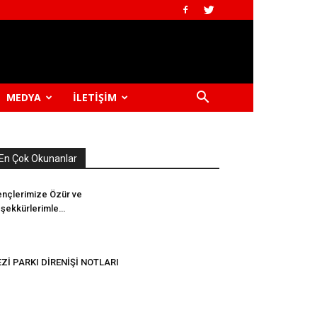
MEDYA
İLETIŞIM
En Çok Okunanlar
nçlerimize Özür ve
şekkürlerimle…
Zİ PARKI DİRENİŞİ NOTLARI