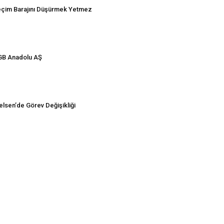
çim Barajını Düşürmek Yetmez
B Anadolu AŞ
elsen’de Görev Değişikliği