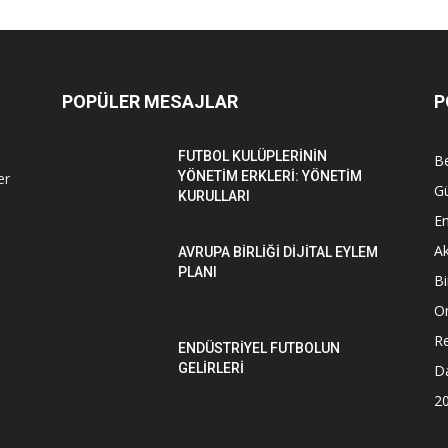
POPÜLER MESAJLAR
P
FUTBOL KULÜPLERİNİN
Be
YÖNETİM ERKLERİ: YÖNETİM
er
G
KURULLARI
En
Ak
AVRUPA BİRLİĞİ DİJİTAL EYLEM
PLANI
Bi
O
Re
ENDÜSTRİYEL FUTBOLUN
GELİRLERİ
D
2