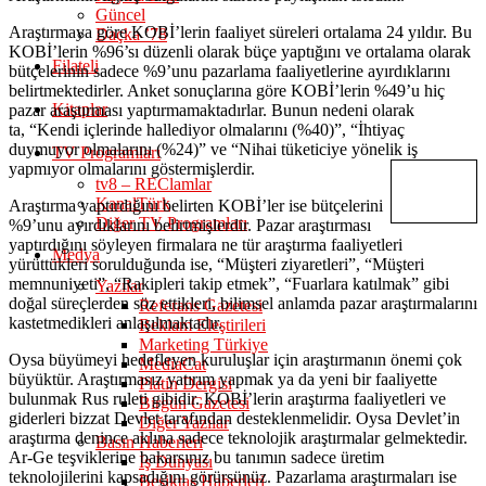
Güncel
Araştırmaya göre KOBİ’lerin faaliyet süreleri ortalama 24 yıldır. Bu
Daçka ’78
KOBİ’lerin %96’sı düzenli olarak büçe yaptığını ve ortalama olarak
Filateli
bütçelerinin sadece %9’unu pazarlama faaliyetlerine ayırdıklarını
belirtmektedirler. Anket sonuçlarına göre KOBİ’lerin %49’u hiç
Kitaplar
pazar araştırması yaptırmamaktadırlar. Bunun nedeni olarak
ta, “Kendi içlerinde hallediyor olmalarını (%40)”, “İhtiyaç
duymuyor olmalarını (%24)” ve “Nihai tüketiciye yönelik iş
TV Programları
yapmıyor olmalarını göstermişlerdir.
tv8 – REClamlar
KanalTürk
Araştırma yaptırdığını belirten KOBİ’ler ise bütçelerini
Diğer TV Programları
%9’unu ayırdıklarını belirtmişlerdir. Pazar araştırması
yaptırdığını söyleyen firmalara ne tür araştırma faaliyetleri
Medya
yürüttükleri sorulduğunda ise, “Müşteri ziyaretleri”, “Müşteri
memnuniyeti”, “Rakipleri takip etmek”, “Fuarlara katılmak” gibi
Yazılar
doğal süreçlerden söz ettikleri, bilimsel anlamda pazar araştırmalarını
Referans Gazetesi
kastetmedikleri anlaşılmaktadır.
Reklam Eleştirileri
Marketing Türkiye
Oysa büyümeyi hedefleyen kuruluşlar için araştırmanın önemi çok
MediaCat
büyüktür. Araştırmasız yatırım yapmak ya da yeni bir faaliyette
Platin Dergisi
bulunmak Rus ruleti gibidir. KOBİ’lerin araştırma faaliyetleri ve
Birgün Gazetesi
giderleri bizzat Devlet tarafından desteklenmelidir. Oysa Devlet’in
Diğer Yazılar
araştırma denince aklına sadece teknolojik araştırmalar gelmektedir.
Basın Haberleri
Ar-Ge teşviklerine bakarsınız bu tanımın sadece üretim
İş Dünyası
teknolojilerini kapsadığını görürsünüz. Pazarlama araştırmaları ise
Beşiktaş Haberleri