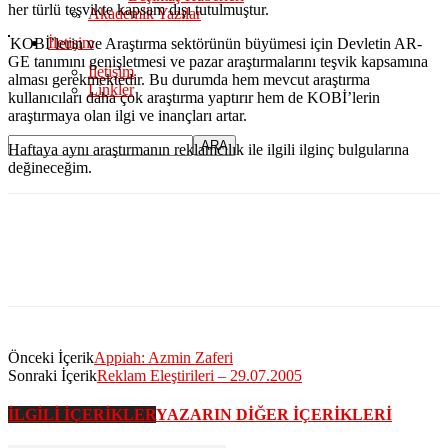
her türlü teşvikte kapsam dışı tutulmuştur.
Akademik Yazılar
İletişim
KOBİ’lerin ve Araştırma sektörünün büyümesi için Devletin AR-
GE tanımını genişletmesi ve pazar araştırmalarını teşvik kapsamına
İletişim
alması gerekmektedir. Bu durumda hem mevcut araştırma
Linkler
kullanıcıları daha çok araştırma yaptırır hem de KOBİ’lerin
araştırmaya olan ilgi ve inançları artar.
Haftaya aynı araştırmanın reklamcılık ile ilgili ilginç bulgularına
değineceğim.
Önceki İçerik
Appiah: Azmin Zaferi
Sonraki İçerik
Reklam Eleştirileri – 29.07.2005
İLGİLİ İÇERİKLER
YAZARIN DİĞER İÇERİKLERİ