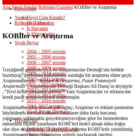
Ana Sayfa
Yazılar
Referans Gazetesi
KOBİler ve Araştırma
Hayri Cem
Yazılar
Hayri Cem Kimdir?
Referans Gazetesi
Okul Hayatım
İş Hayatım
İş Dünyamdan
KOBİler ve Araştırma
Siyah Beyaz
2004 – 2005 sezonu
2005 – 2006 sezonu
2006 – 2007 sezonu
2008 – 2009 sezonu
Geçtiğimiz günlerde IAA ve Araştırmacılar Derneği’nin birlikte
2009 – 2010 sezonu
hazırlayıp, üyelerinin kullanımına sunduğu bir araştırma elime geçti.
2010 – 2011 sezonu
Araştırmanın adı,
“Reklam & Araştırma, Pazar Potansiyeli
2011 – 2012 sezonu
Araştırması
”. Araştırmacılar Derneği Başkanı Ali Danış’ın deyişiyle
2012 – 2013 sezonu
,
”Terzi kendi söküğünü dikmiş.”
Yani Araştırmacılar ve reklamcılar
2014 – 2015 sezonu
kendi pazar potansiyellerini araştırmışlar.
2015 – 2016 sezonu
2016-2017 sezonu
Araştırmanın çıkış noktası çok ilginç; Araştırma ve reklam pastasının
Siyah Beyaz Dünyam
büyütülmesi mevcut kullanıcı firmaların daha fazla harcama
yapmasını sağlamakla gerçekleşmeyeceğine göre bu hizmetlerden
Hayata Dair
minumum ölçüde yararlanan KOBİ’leri hedef almak daha doğru
olur diye düşünülmüş. Dolayısıyla araştırma KOBİ’lerle yürütülmüş.
İMKANSIZ HAYATLAR
Araştırmanın ilginç bulgularını sizlerle paylaşmak istedim.
Hayata Dair