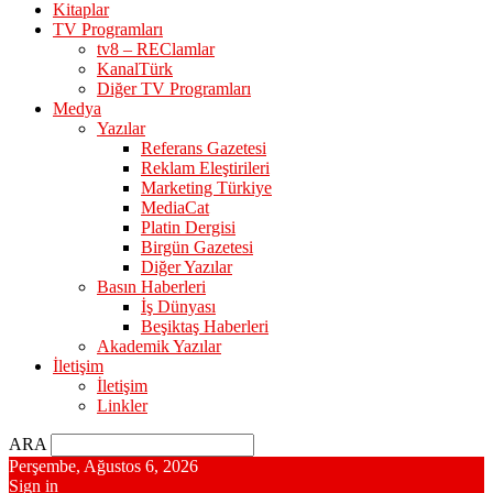
Kitaplar
TV Programları
tv8 – REClamlar
KanalTürk
Diğer TV Programları
Medya
Yazılar
Referans Gazetesi
Reklam Eleştirileri
Marketing Türkiye
MediaCat
Platin Dergisi
Birgün Gazetesi
Diğer Yazılar
Basın Haberleri
İş Dünyası
Beşiktaş Haberleri
Akademik Yazılar
İletişim
İletişim
Linkler
ARA
Perşembe, Ağustos 6, 2026
Sign in