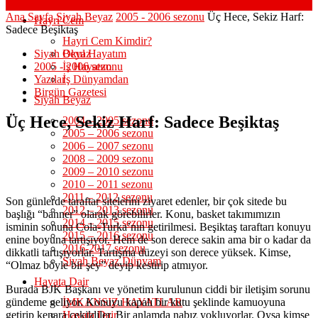
Ana Sayfa
Siyah Beyaz
2005 - 2006 sezonu
Üç Hece, Sekiz Harf:
Hayri Cem
Sadece Beşiktaş
Hayri Cem Kimdir?
Siyah Beyaz
Okul Hayatım
2005 - 2006 sezonu
İş Hayatım
Yazılar
İş Dünyamdan
Birgün Gazetesi
Siyah Beyaz
Üç Hece, Sekiz Harf: Sadece Beşiktaş
2004 – 2005 sezonu
2005 – 2006 sezonu
2006 – 2007 sezonu
2008 – 2009 sezonu
2009 – 2010 sezonu
2010 – 2011 sezonu
2011 – 2012 sezonu
Son günlerde taraftar sitelerini ziyaret edenler, bir çok sitede bu
2012 – 2013 sezonu
başlığı “banner” olarak görebilirler. Konu, basket takımımızın
2014 – 2015 sezonu
isminin sonuna Cola-Turka’nın getirilmesi. Beşiktaş taraftarı konuyu
2015 – 2016 sezonu
enine boyuna tartışıyor. Hem de son derece sakin ama bir o kadar da
2016-2017 sezonu
dikkatli tartışıyorlar. Tartışma düzeyi son derece yüksek. Kimse,
Siyah Beyaz Dünyam
“Olmaz böyle bir şey” deyip kestirip atmıyor.
Hayata Dair
Burada BJK Başkanı ve yönetim kurulunun ciddi bir iletişim sorunu
gündeme geliyor. Konuyu kapalı bir kutu şeklinde kamuoyuna
İMKANSIZ HAYATLAR
getirip kenara çekildiler. Bir anlamda nabız yokluyorlar. Oysa kimse
Hayata Dair