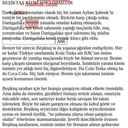
BEŞİKTAŞ BİZİM SOYADIMIZDIR
Akademik Yazılar
İletişim
Darüşşafaka mezunları olarak hiç bir zaman Ayhan Şahenk’in
ismiyle bir problemimiz olmadı. Bizlerin karşı çıktığı nokta,
İletişim
Darüşşafaka isminin zamanla ortadan kalmış olmasıydı.
Linkler
Darüşşafaka’nın kendi sahasında yaptığı maçlarda bile, maç
yorumcuları ve basın Darüşşafaka spor salonunu hiç telafuz
etmiyorlar. Darüşşafaka kendi evinde kiracı gibi oldu.
Benzer bir sürecin Beşiktaş’ta da yaşanacağından endişeliyim. Her
ne kadar Türkiye sınırlarında Kola-Turka adı BJK’nın önüne
geçemezse de yurtdışı maçlarında böyle bir ihtimal mevcut. Benim
karşı çıkışım tamamen duygusal boyutlarda. İsmimizin yanına kimin
isminin yer aldığı beni hiç iliglendirmiyor. Ha Cola-Turka olmuş ha
da Coca-Cola. Hiç fark etmiyor. Benim için takımımın isminin
aynen korunması önemli.
Beşiktaş taraftarı için her branşta şampiyon olmak elbette önemlidir.
Ama daha da önemlisi, giydikleri formayı teriyle ıslatan, onuruyla
mücadele eden, son saniyeye kadar hırsla savaşan bir takım
izlemektir. Böyle bir takım şampiyon olmasa da kabul görür ve
desteklenir. Beşiktaş seyircisini diğer kulüplerin seyircilerinden
ayıran en önemli özellik, “ne pahasına olursa olsun şampiyon
olalım” felsefesine inanmamalarıdır. Şerefli ikinciliklerle övünen
Beşiktaş taraftarının, isminin önüne bir firmanın adının gelmesine