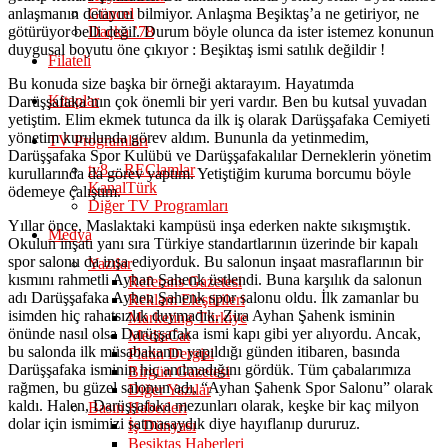
anlaşmanın detayını bilmiyor. Anlaşma Beşiktaş’a ne getiriyor, ne
Güncel
götürüyor belli değil. Durum böyle olunca da ister istemez konunun
Daçka ’78
duygusal boyutu öne çıkıyor : Beşiktaş ismi satılık değildir !
Filateli
Bu konuda size başka bir örneği aktarayım. Hayatımda
Kitaplar
Darüşşafaka’nın çok önemli bir yeri vardır. Ben bu kutsal yuvadan
yetiştim. Elim ekmek tutunca da ilk iş olarak Darüşşafaka Cemiyeti
yönetim kurulunda görev aldım. Bununla da yetinmedim,
TV Programları
Darüşşafaka Spor Kulübü ve Darüşşafakalılar Derneklerin yönetim
tv8 – REClamlar
kurullarında da görev yaptım. Yetiştiğim kuruma borcumu böyle
KanalTürk
ödemeye çalıştım.
Diğer TV Programları
Yıllar önce, Maslaktaki kampüsü inşa ederken nakte sıkışmıştık.
Medya
Okulun inşatı yanı sıra Türkiye standartlarının üzerinde bir kapalı
spor salonu da inşa ediyorduk. Bu salonun inşaat masraflarının bir
Yazılar
kısmını rahmetli Ayhan Şahenk üstlendi. Buna karşılık da salonun
Referans Gazetesi
adı Darüşşafaka Ayhen Şahenk spor salonu oldu. İlk zamanlar bu
Reklam Eleştirileri
isimden hiç rahatsızlık duymadık. Zira Ayhan Şahenk isminin
Marketing Türkiye
önünde nasıl olsa Darüşşafaka ismi kapı gibi yer alıyordu. Ancak,
MediaCat
bu salonda ilk müsabakanın yapıldığı günden itibaren, basında
Platin Dergisi
Darüşşafaka isminin hiç anılmadığını gördük. Tüm çabalarımıza
Birgün Gazetesi
rağmen, bu güzel salonun adı, “Ayhan Şahenk Spor Salonu” olarak
Diğer Yazılar
kaldı. Halen, Darüşşafaka mezunları olarak, keşke bir kaç milyon
Basın Haberleri
dolar için ismimizi satmasaydık diye hayıflanıp dururuz.
İş Dünyası
Beşiktaş Haberleri