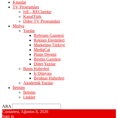
Kitaplar
TV Programları
tv8 – REClamlar
KanalTürk
Diğer TV Programları
Medya
Yazılar
Referans Gazetesi
Reklam Eleştirileri
Marketing Türkiye
MediaCat
Platin Dergisi
Birgün Gazetesi
Diğer Yazılar
Basın Haberleri
İş Dünyası
Beşiktaş Haberleri
Akademik Yazılar
İletişim
İletişim
Linkler
ARA
Cumartesi, Ağustos 8, 2026
Sign in