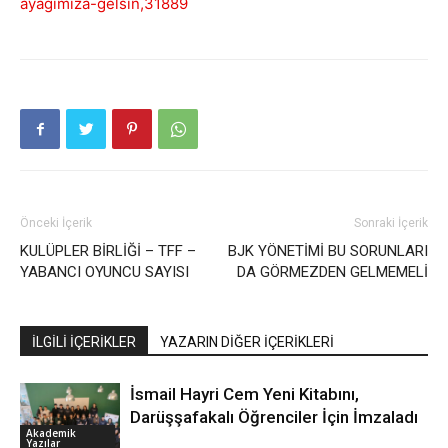
ayagimiza-gelsin,31889
Önceki İçerik
Sonraki İçerik
KULÜPLER BİRLİĞİ – TFF –
BJK YÖNETİMİ BU SORUNLARI
YABANCI OYUNCU SAYISI
DA GÖRMEZDEN GELMEMELİ
İLGİLİ İÇERİKLER
YAZARIN DİĞER İÇERİKLERİ
İsmail Hayri Cem Yeni Kitabını,
Darüşşafakalı Öğrenciler İçin İmzaladı
Akademik
Yazılar