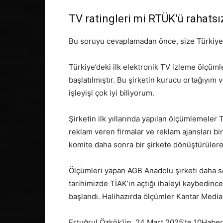
TV ratingleri mi RTÜK’ü rahatsı
Bu soruyu cevaplamadan önce, size Türkiye’
Türkiye’deki ilk elektronik TV izleme ölçüml
başlatılmıştır. Bu şirketin kurucu ortağıyım
işleyişi çok iyi biliyorum.
Şirketin ilk yıllarında yapılan ölçümlemeler T
reklam veren firmalar ve reklam ajansları bir
komite daha sonra bir şirkete dönüştürülerek
Ölçümleri yapan AGB Anadolu şirketi daha son
tarihimizde TİAK’ın açtığı ihaleyi kaybedinc
başlandı. Halihazırda ölçümler Kantar Media 
Ertuğrul Özkök’ün, 24 Mart 2025’te 10Haber