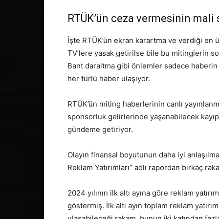
RTÜK’ün ceza vermesinin mali 
İşte RTÜK’ün ekran karartma ve verdiği en ü
TV’lere yasak getirilse bile bu mitinglerin so
Bant daraltma gibi önlemler sadece haberi
her türlü haber ulaşıyor.
RTÜK’ün miting haberlerinin canlı yayınlan
sponsorluk gelirlerinde yaşanabilecek kayıp
gündeme getiriyor.
Olayın finansal boyutunun daha iyi anlaşılma
Reklam Yatırımları” adlı rapordan birkaç rak
2024 yılının ilk altı ayına göre reklam yatırıml
göstermiş. İlk altı ayın toplam reklam yatırı
ulaşabileceği rakam, bunun iki katından fazl