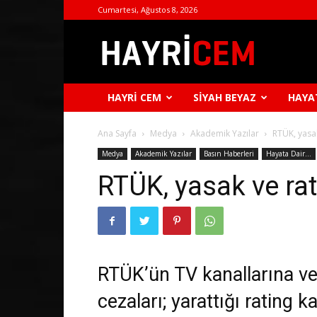
Cumartesi, Ağustos 8, 2026
Hayri
Cem
HAYRI CEM
SIYAH BEYAZ
HAYA
Ana Sayfa
Medya
Akademik Yazılar
RTÜK, yasak 
Medya
Akademik Yazılar
Basın Haberleri
Hayata Dair...
RTÜK, yasak ve rati
RTÜK’ün TV kanallarına ve
cezaları; yarattığı rating 