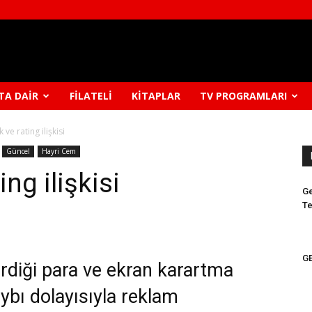
TA DAIR
FILATELI
KITAPLAR
TV PROGRAMLARI
ve rating ilişkisi
Güncel
Hayri Cem
ng ilişkisi
Ge
Te
GE
rdiği para ve ekran karartma
kaybı dolayısıyla reklam