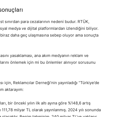
sonuçları
st sınırdan para cezalarının nedeni budur. RTÜK,
syal medya ve dijital platformlardan izlendiğini biliyor.
n biraz daha geç ulaşmasına sebep oluyor ama sonuçta
masını yasaklaması, ana akım medyanın reklam ve
larını önlemek için mi bu önlemler alınıyor sorusunu
sı için, Reklamcılar Derneği’nin yayınladığı “Türkiye’de
am aktarayım:
arı, bir önceki yılın ilk altı ayına göre %148,6 artış
mı 111,78 milyar TL olarak yayınlanmış. 2024 yılı sonunda
a olacaktır. Benim tahminim, 240 milyar TL’ye yaklaşır.