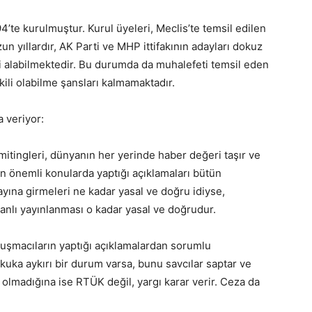
’te kurulmuştur. Kurul üyeleri, Meclis’te temsil edilen
zun yıllardır, AK Parti ve MHP ittifakının adayları dokuz
ni alabilmektedir. Bu durumda da muhalefeti temsil eden
kili olabilme şansları kalmamaktadır.
 veriyor:
 mitingleri, dünyanın her yerinde haber değeri taşır ve
n önemli konularda yaptığı açıklamaları bütün
yayına girmeleri ne kadar yasal ve doğru idiyse,
nlı yayınlanması o kadar yasal ve doğrudur.
onuşmacıların yaptığı açıklamalardan sorumlu
kuka aykırı bir durum varsa, bunu savcılar saptar ve
up olmadığına ise RTÜK değil, yargı karar verir. Ceza da