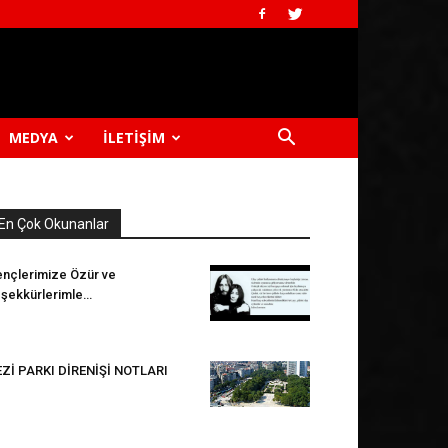
MEDYA
İLETIŞIM
En Çok Okunanlar
nçlerimize Özür ve
şekkürlerimle…
Zİ PARKI DİRENİŞİ NOTLARI