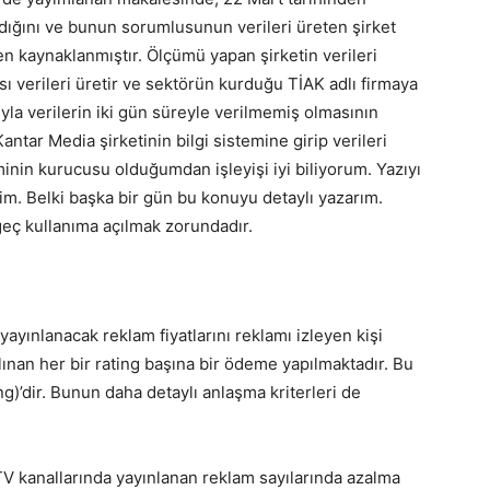
adığını ve bunun sorumlusunun verileri üreten şirket
en kaynaklanmıştır. Ölçümü yapan şirketin verileri
ı verileri üretir ve sektörün kurduğu TİAK adlı firmaya
ısıyla verilerin iki gün süreyle verilmemiş olmasının
antar Media şirketinin bilgi sistemine girip verileri
inin kurucusu olduğumdan işleyişi iyi biliyorum. Yazıyı
m. Belki başka bir gün bu konuyu detaylı yazarım.
 geç kullanıma açılmak zorundadır.
ayınlanacak reklam fiyatlarını reklamı izleyen kişi
alınan her bir rating başına bir ödeme yapılmaktadır. Bu
g)’dir. Bunun daha detaylı anlaşma kriterleri de
TV kanallarında yayınlanan reklam sayılarında azalma