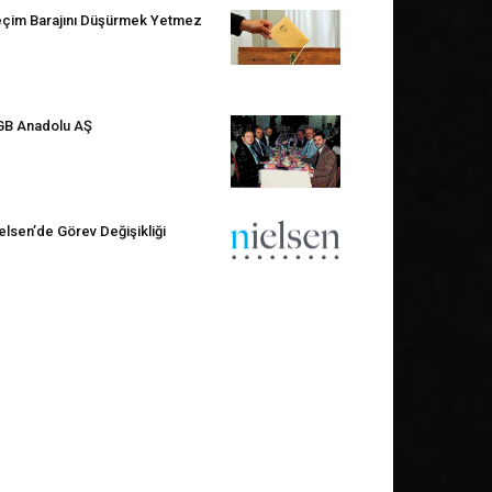
çim Barajını Düşürmek Yetmez
B Anadolu AŞ
elsen’de Görev Değişikliği