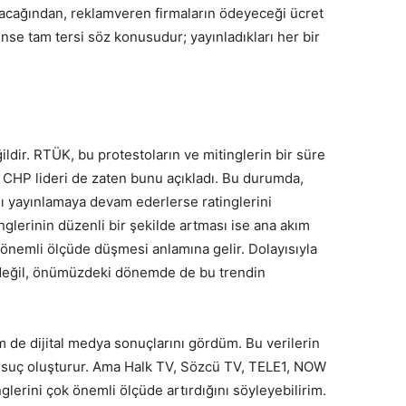
lacağından, reklamveren firmaların ödeyeceği ücret
inse tam tersi söz konusudur; yayınladıkları her bir
ildir. RTÜK, bu protestoların ve mitinglerin bir süre
. CHP lideri de zaten bunu açıkladı. Bu durumda,
nlı yayınlamaya devam ederlerse ratinglerini
inglerinin düzenli bir şekilde artması ise ana akım
önemli ölçüde düşmesi anlamına gelir. Dolayısıyla
e değil, önümüzdeki dönemde de bu trendin
m de dijital medya sonuçlarını gördüm. Bu verilerin
 suç oluşturur. Ama Halk TV, Sözcü TV, TELE1, NOW
nglerini çok önemli ölçüde artırdığını söyleyebilirim.