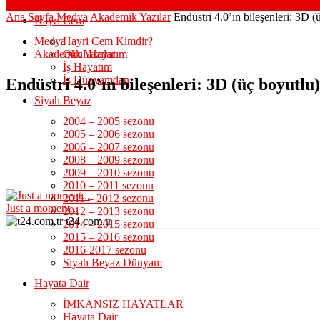
Ana Sayfa
Medya
Akademik Yazılar
Endüstri 4.0’ın bileşenleri: 3D (
Hayri Cem
Medya
Hayri Cem Kimdir?
Akademik Yazılar
Okul Hayatım
İş Hayatım
İş Dünyamdan
Endüstri 4.0’ın bileşenleri: 3D (üç boyutlu)
Siyah Beyaz
2004 – 2005 sezonu
2005 – 2006 sezonu
2006 – 2007 sezonu
2008 – 2009 sezonu
2009 – 2010 sezonu
2010 – 2011 sezonu
2011 – 2012 sezonu
Just a moment...
2012 – 2013 sezonu
t24.com.tr
2014 – 2015 sezonu
2015 – 2016 sezonu
2016-2017 sezonu
Siyah Beyaz Dünyam
Hayata Dair
İMKANSIZ HAYATLAR
Hayata Dair