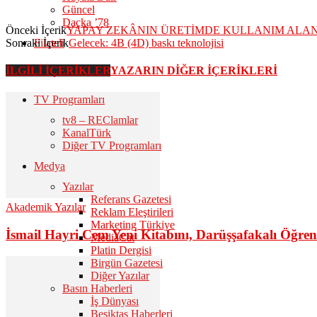
Güncel
Daçka ’78
Önceki İçerik
YAPAY ZEKÂNIN ÜRETİMDE KULLANIM ALANL
Sonraki İçerik
Gelecek: 4B (4D) baskı teknolojisi
Filateli
İLGİLİ İÇERİKLER
YAZARIN DİĞER İÇERİKLERİ
Kitaplar
TV Programları
tv8 – REClamlar
KanalTürk
Diğer TV Programları
Medya
Yazılar
Referans Gazetesi
Akademik Yazılar
Reklam Eleştirileri
Marketing Türkiye
İsmail Hayri Cem Yeni Kitabını, Darüşşafakalı Öğrenc
MediaCat
Platin Dergisi
Birgün Gazetesi
Diğer Yazılar
Basın Haberleri
İş Dünyası
Beşiktaş Haberleri