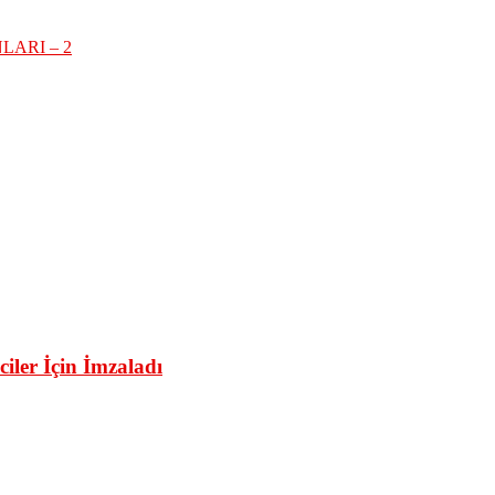
ARI – 2
iler İçin İmzaladı