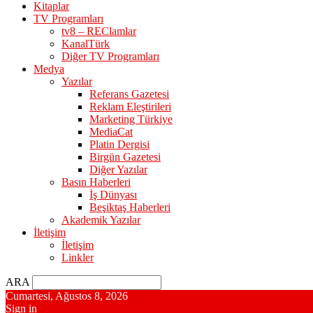
Kitaplar
TV Programları
tv8 – REClamlar
KanalTürk
Diğer TV Programları
Medya
Yazılar
Referans Gazetesi
Reklam Eleştirileri
Marketing Türkiye
MediaCat
Platin Dergisi
Birgün Gazetesi
Diğer Yazılar
Basın Haberleri
İş Dünyası
Beşiktaş Haberleri
Akademik Yazılar
İletişim
İletişim
Linkler
ARA
Cumartesi, Ağustos 8, 2026
Sign in