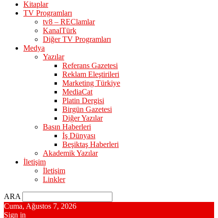
Kitaplar
TV Programları
tv8 – REClamlar
KanalTürk
Diğer TV Programları
Medya
Yazılar
Referans Gazetesi
Reklam Eleştirileri
Marketing Türkiye
MediaCat
Platin Dergisi
Birgün Gazetesi
Diğer Yazılar
Basın Haberleri
İş Dünyası
Beşiktaş Haberleri
Akademik Yazılar
İletişim
İletişim
Linkler
ARA
Cuma, Ağustos 7, 2026
Sign in