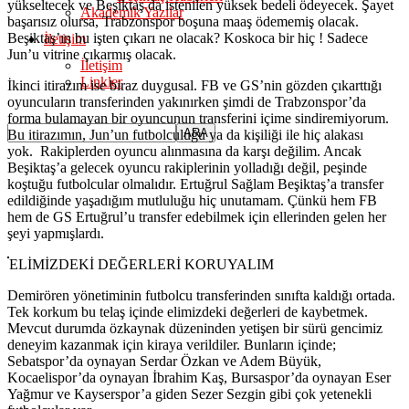
yükseltecek ve Beşiktaş da istenilen yüksek bedeli ödeyecek. Şayet
Akademik Yazılar
başarısız olursa, Trabzonspor boşuna maaş ödememiş olacak.
Beşiktaş’ın bu işten çıkarı ne olacak? Koskoca bir hiç ! Sadece
İletişim
Jun’u vitrine çıkarmış olacak.
İletişim
Linkler
İkinci itirazım ise biraz duygusal. FB ve GS’nin gözden çıkarttığı
oyuncuların transferinden yakınırken şimdi de Trabzonspor’da
forma bulamayan bir oyuncunun transferini içime sindiremiyorum.
Bu itirazımın, Jun’un futbolculuğu ya da kişiliği ile hiç alakası
yok. Rakiplerden oyuncu alınmasına da karşı değilim. Ancak
Beşiktaş’a gelecek oyuncu rakiplerinin yolladığı değil, peşinde
koştuğu futbolcular olmalıdır. Ertuğrul Sağlam Beşiktaş’a transfer
edildiğinde yaşadığım mutluluğu hiç unutamam. Çünkü hem FB
hem de GS Ertuğrul’u transfer edebilmek için ellerinden gelen her
şeyi yapmışlardı.
ELİMİZDEKİ DEĞERLERİ KORUYALIM
Demirören yönetiminin futbolcu transferinden sınıfta kaldığı ortada.
Tek korkum bu telaş içinde elimizdeki değerleri de kaybetmek.
Mevcut durumda özkaynak düzeninden yetişen bir sürü gencimiz
deneyim kazanmak için kiraya verildiler. Bunların içinde;
Sebatspor’da oynayan Serdar Özkan ve Adem Büyük,
Kocaelispor’da oynayan İbrahim Kaş, Bursaspor’da oynayan Eser
Yağmur ve Kayserspor’a giden Sezer Sezgin gibi çok yetenekli