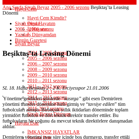
Ana Sayfa
Siyah Beyaz
2005 - 2006 sezonu
Beşiktaş’ta Leasing
Hayri Cem
Dönemi
Hayri Cem Kimdir?
Siyah Beyaz
Okul Hayatım
2005 - 2006 sezonu
İş Hayatım
Yazılar
İş Dünyamdan
Birgün Gazetesi
Siyah Beyaz
Beşiktaş’ta Leasing Dönemi
2004 – 2005 sezonu
2005 – 2006 sezonu
2006 – 2007 sezonu
2008 – 2009 sezonu
2009 – 2010 sezonu
2010 – 2011 sezonu
2011 – 2012 sezonu
SL 18. Hafta Beşiktaş 2 : 2 K. Erciyesspor 21.01.2006
2012 – 2013 sezonu
2014 – 2015 sezonu
Yönetime geldikleri günlerde
“kasırga”
gibi esen Demirören
2015 – 2016 sezonu
yönetimi transfer dönemine hızlı girmiş ve “
tavsiye edilen
” tüm
2016-2017 sezonu
futbolcuları almıştı. Birbuçuk yıllık iktidarları döneminde toplam
Siyah Beyaz Dünyam
yirmidört futbolcu ve dört teknik direktör transfer ettiler. Bu
futbolcuların bir çoğunu da mevcut teknik direktörlere danışmadan
Hayata Dair
aldılar.
İMKANSIZ HAYATLAR
Demirören yönetimi aynı süre içinde boş durmayıp, transfer ettiği
Hayata Dair