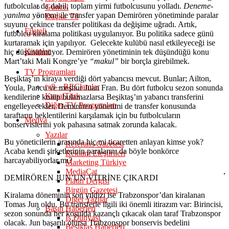
futbolcular da dahil, toplam yirmi futbolcusunu yolladı.
Deneme-
Güncel
yanılma
yöntemi ile transfer yapan Demirören yönetiminde paralar
Daçka ’78
suyunu çekince transfer politikası da değişime uğradı. Artık,
Filateli
futbolcu kiralama politikası uygulanıyor. Bu politika sadece günü
kurtaramak için yapılıyor. Gelecekte kulübü nasıl etkileyeceği ise
Kitaplar
hiç düşünülmüyor. Demirören yönetiminin tek düşündüğü konu
Mart’taki Mali Kongre’ye
“makul”
bir borçla girebilmek.
TV Programları
Beşiktaş’ın kiraya verdiği dört yabancısı mevcut. Bunlar; Ailton,
tv8 – REClamlar
Youla, Pancu ve meşhur Juan Fran. Bu dört futbolcu sezon sonunda
KanalTürk
kendilerine kulüp bulamazlarsa Beşiktaş’ın yabancı transferini
Diğer TV Programları
engelleyecekler. Demirören yönetimi de transfer konusunda
taraftarın beklentilerini karşılamak için bu futbolcuların
Medya
bonservislerini yok pahasına satmak zorunda kalacak.
Yazılar
Bu yöneticilerin arasında hiç mi ticaretten anlayan kimse yok?
Referans Gazetesi
Acaba kendi şirketlerinin paralarını da böyle bonkörce
Reklam Eleştirileri
harcayabiliyorlar mı?
Marketing Türkiye
MediaCat
DEMİRÖREN JUN’UN VİTRİNE ÇIKARDI
Platin Dergisi
Birgün Gazetesi
Kiralama döneminin son yıldızı ise Trabzonspor’dan kiralanan
Diğer Yazılar
Tomas Jun oldu. Bu transferle ilgili iki önemli itirazım var: Birincisi,
Basın Haberleri
sezon sonunda her koşulda kazançlı çıkacak olan taraf Trabzonspor
İş Dünyası
olacak. Jun başarılı olursa Trabzonspor bonservis bedelini
Beşiktaş Haberleri