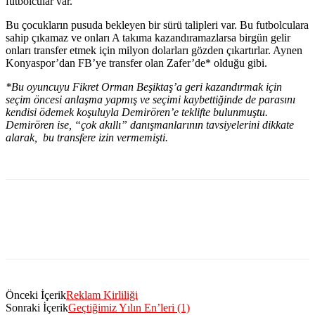
futbolcular var.
Bu çocukların pusuda bekleyen bir sürü talipleri var. Bu futbolculara
sahip çıkamaz ve onları A takıma kazandıramazlarsa birgün gelir
onları transfer etmek için milyon dolarları gözden çıkartırlar. Aynen
Konyaspor’dan FB’ye transfer olan Zafer’de* olduğu gibi.
*Bu oyuncuyu Fikret Orman Beşiktaş’a geri kazandırmak için
seçim öncesi anlaşma yapmış ve seçimi kaybettiğinde de parasını
kendisi ödemek koşuluyla Demirören’e teklifte bulunmuştu.
Demirören ise, “çok akıllı” danışmanlarının tavsiyelerini dikkate
alarak, bu transfere izin vermemişti.
Önceki İçerik
Reklam Kirliliği
Sonraki İçerik
Geçtiğimiz Yılın En’leri (1)