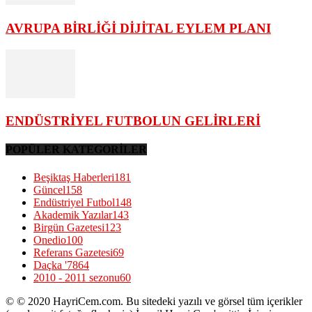
AVRUPA BİRLİĞİ DİJİTAL EYLEM PLANI
ENDÜSTRİYEL FUTBOLUN GELİRLERİ
POPÜLER KATEGORİLER
Beşiktaş Haberleri
181
Güncel
158
Endüstriyel Futbol
148
Akademik Yazılar
143
Birgün Gazetesi
123
Onedio
100
Referans Gazetesi
69
Daçka '78
64
2010 - 2011 sezonu
60
© © 2020 HayriCem.com. Bu sitedeki yazılı ve görsel tüm içerikler