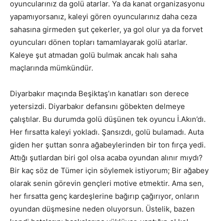
oyuncularınız da golü atarlar. Ya da kanat organizasyonu
yapamıyorsanız, kaleyi gören oyuncularınız daha ceza
sahasına girmeden şut çekerler, ya gol olur ya da forvet
oyuncuları dönen topları tamamlayarak golü atarlar.
Kaleye şut atmadan golü bulmak ancak halı saha
maçlarında mümkündür.
Diyarbakır maçında Beşiktaş’ın kanatları son derece
yetersizdi. Diyarbakır defansını göbekten delmeye
çalıştılar. Bu durumda golü düşünen tek oyuncu İ.Akın’dı.
Her fırsatta kaleyi yokladı. Şansızdı, golü bulamadı. Auta
giden her şuttan sonra ağabeylerinden bir ton fırça yedi.
Attığı şutlardan biri gol olsa acaba oyundan alınır mıydı?
Bir kaç söz de Tümer için söylemek istiyorum; Bir ağabey
olarak senin görevin gençleri motive etmektir. Ama sen,
her fırsatta genç kardeşlerine bağırıp çağırıyor, onların
oyundan düşmesine neden oluyorsun. Üstelik, bazen