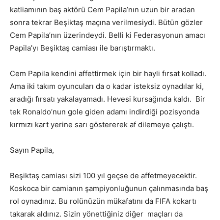
katliamının baş aktörü Cem Papila’nın uzun bir aradan
sonra tekrar Beşiktaş maçına verilmesiydi. Bütün gözler
Cem Papila’nın üzerindeydi. Belli ki Federasyonun amacı
Papila’yı Beşiktaş camiası ile barıştırmaktı.
Cem Papila kendini affettirmek için bir hayli fırsat kolladı.
Ama iki takım oyuncuları da o kadar isteksiz oynadılar ki,
aradığı fırsatı yakalayamadı. Hevesi kursağında kaldı. Bir
tek Ronaldo’nun gole giden adamı indirdiği pozisyonda
kırmızı kart yerine sarı göstererek af dilemeye çalıştı.
Sayın Papila,
Beşiktaş camiası sizi 100 yıl geçse de affetmeyecektir.
Koskoca bir camianın şampiyonluğunun çalınmasında baş
rol oynadınız. Bu rolünüzün mükafatını da FIFA kokartı
takarak aldınız. Sizin yönettiğiniz diğer maçları da