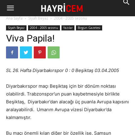
Ana Sayfa
Siyah Beyaz
2004 - 2005 sezonu
Siyah Beyaz
2004 - 2005 sezonu
Yazılar
Birgün Gazetesi
Viva Papila!
SL 26. Hafta Diyarbakırspor 0 : 0 Beşiktaş 03.04.2005
Diyarbakırspor maçı Beşiktaş için bir dönüm noktası
olabilirdi. Trabzonspor’un puan kaybetmesiyle birlikte
Beşiktaş, Diyarbakır’dan alacağı üç puanla Avrupa kapısını
aralayabilirdi. Umarım Avrupa vizesi Diyarbakır’da
kalmamıştır.
Bu maçı önemli kılan diğer bir özellik ise, Samsun