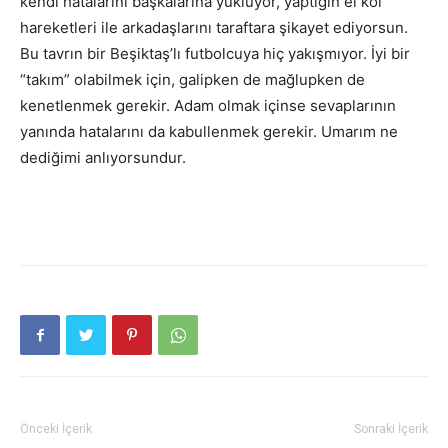
kendi hatalarını başkalarına yüklüyor, yaptığın el kol
hareketleri ile arkadaşlarını taraftara şikayet ediyorsun.
Bu tavrın bir Beşiktaş’lı futbolcuya hiç yakışmıyor. İyi bir
“takım” olabilmek için, galipken de mağlupken de
kenetlenmek gerekir. Adam olmak içinse sevaplarının
yanında hatalarını da kabullenmek gerekir. Umarım ne
dediğimi anlıyorsundur.
Önceki İçerik
Sonraki İçerik