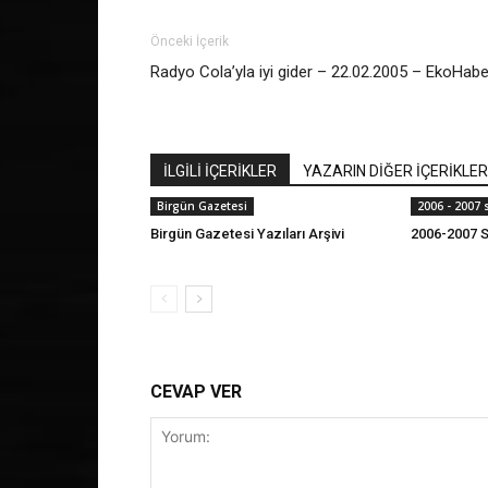
Önceki İçerik
Radyo Cola’yla iyi gider – 22.02.2005 – EkoHabe
İLGİLİ İÇERİKLER
YAZARIN DİĞER İÇERİKLER
Birgün Gazetesi
2006 - 2007
Birgün Gazetesi Yazıları Arşivi
2006-2007 S
CEVAP VER