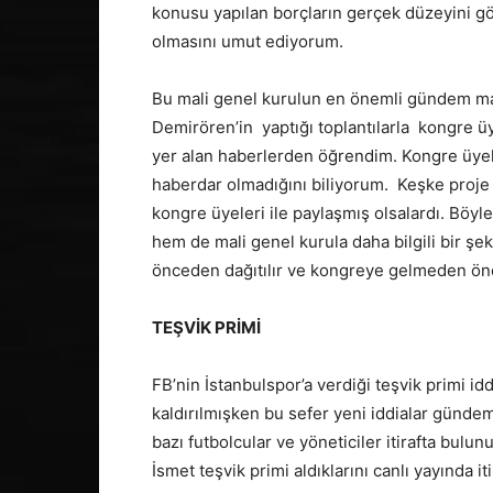
konusu yapılan borçların gerçek düzeyini gör
olmasını umut ediyorum.
Bu mali genel kurulun en önemli gündem mad
Demirören’in yaptığı toplantılarla kongre ü
yer alan haberlerden öğrendim. Kongre üyel
haberdar olmadığını biliyorum. Keşke proje il
kongre üyeleri ile paylaşmış olsalardı. Böyl
hem de mali genel kurula daha bilgili bir şe
önceden dağıtılır ve kongreye gelmeden önc
TEŞVİK PRİMİ
FB’nin İstanbulspor’a verdiği teşvik primi id
kaldırılmışken bu sefer yeni iddialar gündem
bazı futbolcular ve yöneticiler itirafta bul
İsmet teşvik primi aldıklarını canlı yayında it