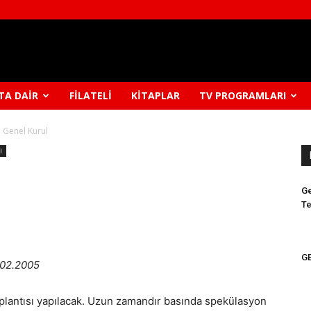
TA DAIR
FILATELI
KITAPLAR
TV PROGRAMLARI
i Genel Kurul
i
Ge
Te
GE
8.02.2005
oplantısı yapılacak. Uzun zamandır basında spekülasyon