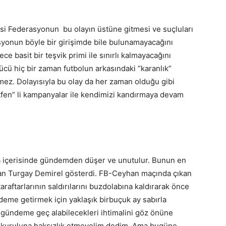
i Federasyonun bu olayın üstüne gitmesi ve suçluları
syonun böyle bir girişimde bile bulunamayacağını
ce basit bir teşvik primi ile sınırlı kalmayacağını
cü hiç bir zaman futbolun arkasındaki “karanlık”
mez. Dolayısıyla bu olay da her zaman olduğu gibi
fen” li kampanyalar ile kendimizi kandırmaya devam
afta içerisinde gündemden düşer ve unutulur. Bunun en
olan Turgay Demirel gösterdi. FB-Ceyhan maçında çıkan
taraftarlarının saldırılarını buzdolabına kaldırarak önce
eme getirmek için yaklaşık birbuçuk ay sabırla
 gündeme geç alabilecekleri ihtimalini göz önüne
m kuruluna haksızlık etmeyelim dedim. Ama bugüne