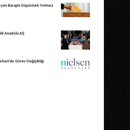
çim Barajını Düşürmek Yetmez
B Anadolu AŞ
elsen’de Görev Değişikliği