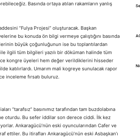
ebileceğiz. Basında ortaya atılan rakamların yanlış
Se
desini “Fulya Projesi” oluşturacak. Başkan
yelerine bu konuda ön bilgi vermeye çalıştığını basında
AG
erinin büyük çoğunluğunun ise bu toplantılardan
e ilgili tüm bilgileri yazılı bir döküman halinde tüm
ece kongre üyeleri hem değer verildiklerini hisseder
Ni
kilde katılırlardı. Umarım mali kogreye sunulacak rapor
e inceleme fırsatı buluruz.
diaları “tarafsız” basınımız tarafından tam buzdolabına
e oturdu. Bu sefer iddilar son derece ciddi. İlk kez
unuyorlar. Ankaragücü’nün eski oyuncularından Cafer ve
iraf ettiler. Bu itirafları Ankaragücü’nün eski Asbaşkan’ı