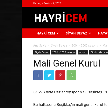
Pazar, Ağustos 9, 2026
Hayri
Cem
HAYRI CEM
SIYAH BEYAZ
HAYA
Ana Sayfa
Siyah Beyaz
2004 - 2005 sezonu
Mal
Siyah Beyaz
2004 - 2005 sezonu
Yazılar
Birgün Gazetes
Mali Genel Kurul
SL 21. Hafta Gaziantepspor 0 : 1 Beşiktaş 1
Bu haftasonu Beşiktaş’ın mali genel kurul t