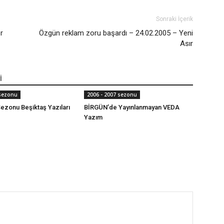
Sonraki İçerik
r
Özgün reklam zoru başardı – 24.02.2005 – Yeni
Asır
İ
 sezonu
2006 - 2007 sezonu
ezonu Beşiktaş Yazıları
BİRGÜN’de Yayınlanmayan VEDA
Yazım