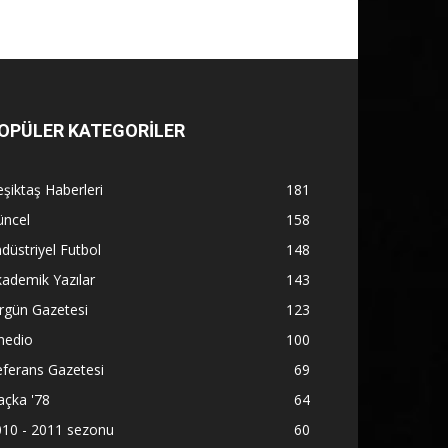
OPÜLER KATEGORİLER
şiktaş Haberleri
181
üncel
158
düstriyel Futbol
148
ademik Yazılar
143
rgün Gazetesi
123
nedio
100
ferans Gazetesi
69
açka '78
64
010 - 2011 sezonu
60