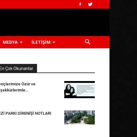
MEDYA
İLETIŞIM
En Çok Okunanlar
nçlerimize Özür ve
şekkürlerimle…
Zİ PARKI DİRENİŞİ NOTLARI