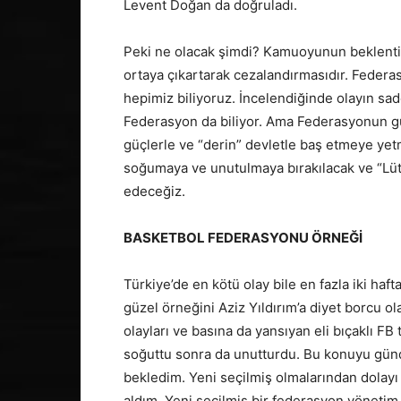
Levent Doğan da doğruladı.
Peki ne olacak şimdi? Kamuoyunun beklentis
ortaya çıkartarak cezalandırmasıdır. Federa
hepimiz biliyoruz. İncelendiğinde olayın sade
Federasyon da biliyor. Ama Federasyonun gü
güçlerle ve “derin” devletle baş etmeye yet
soğumaya ve unutulmaya bırakılacak ve “Lüt
edeceğiz.
BASKETBOL FEDERASYONU ÖRNEĞİ
Türkiye’de en kötü olay bile en fazla iki h
güzel örneğini Aziz Yıldırım’a diyet borcu 
olayları ve basına da yansıyan eli bıçaklı FB 
soğuttu sonra da unutturdu. Bu konuyu günd
bekledim. Yeni seçilmiş olmalarından dolayı
aldım. Yeni seçilmiş bir federasyon yöneti