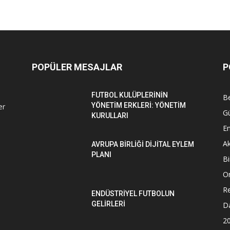
POPÜLER MESAJLAR
P
FUTBOL KULÜPLERİNİN
Be
YÖNETİM ERKLERİ: YÖNETİM
er
G
KURULLARI
En
Ak
AVRUPA BİRLİĞİ DİJİTAL EYLEM
PLANI
Bi
O
Re
ENDÜSTRİYEL FUTBOLUN
GELİRLERİ
D
2