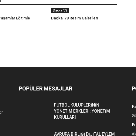
İ
Daçka '78
Yaşamlar Eğitimle
Daçka ’78 Resim Galerileri
POPÜLER MESAJLAR
P
FUTBOL KULÜPLERİNİN
Be
YÖNETİM ERKLERİ: YÖNETİM
er
G
KURULLARI
En
Ak
AVRUPA BİRLİĞİ DİJİTAL EYLEM