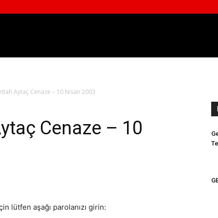
ettah Aytaç Cenaze – 10 Nisan 2003
Aytaç Cenaze – 10
Ge
Te
GE
in lütfen aşağı parolanızı girin: