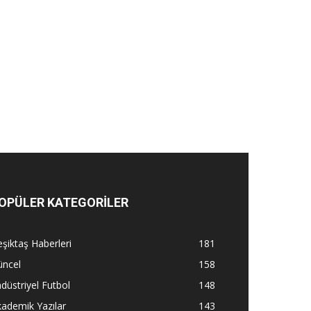
OPÜLER KATEGORİLER
şiktaş Haberleri
181
üncel
158
düstriyel Futbol
148
ademik Yazılar
143