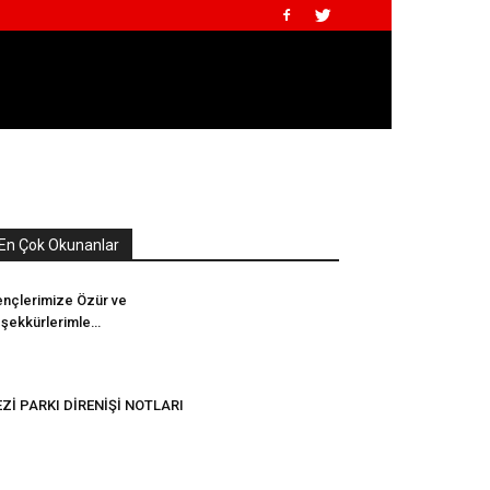
En Çok Okunanlar
nçlerimize Özür ve
şekkürlerimle…
Zİ PARKI DİRENİŞİ NOTLARI