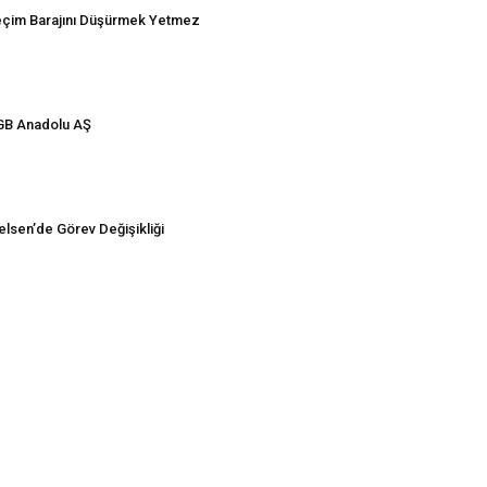
çim Barajını Düşürmek Yetmez
B Anadolu AŞ
elsen’de Görev Değişikliği