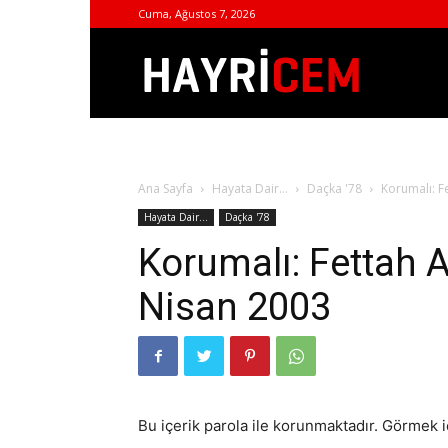
Cuma, Ağustos 7, 2026
Hayri
Cem
Ana Sayfa
Hayata Dair...
Daçka '78
Korumalı: F
Hayata Dair...
Daçka '78
Korumalı: Fettah 
Nisan 2003
Bu içerik parola ile korunmaktadır. Görmek iç