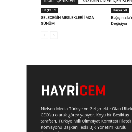
İLGİLİ İÇERİKLER
YAZARIN DİĞER İÇERİKLER
Daçka '78
Daçka '78
GELECEĞİN MESLEKLERİ İMZA
Bağışınızla 
GÜNÜM
Değişiyor
Nielsen Media Türkiye ve Gelişmekte Olan Ülkel
CEO’su olarak görev yapıyor. Koyu bir Beşiktaş
taraftarı, Türkiye Milli Olimpiyat Komitesi Filateli
Komisyonu Başkanı, eski BJK Yönetim Kurulu