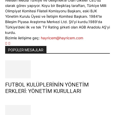
Nielsen Media Türkiye ve Gelişmekte Olan Ülkeler CEO’su
olarak görev yapıyor. Koyu bir Beşiktaş taraftarı, Türkiye Milli
Olimpiyat Komitesi Filateli Komisyonu Başkanı, eski BJK
Yönetim Kurulu Üyesi ve İletişim Komitesi Başkanı. 1984'te
Bileşim Piyasa Araştırma Merkezi Ltd. Şti’yi kurdu.1989'da
Türkiye’deki ilk ve tek TV Rating şirketi olan AGB Anadolu AŞ’yi
kurdu.
Bizimle iletişime geç:
hayricem@hayricem.com
POPÜLER MESAJLAR
FUTBOL KULÜPLERİNİN YÖNETİM
ERKLERİ: YÖNETİM KURULLARI