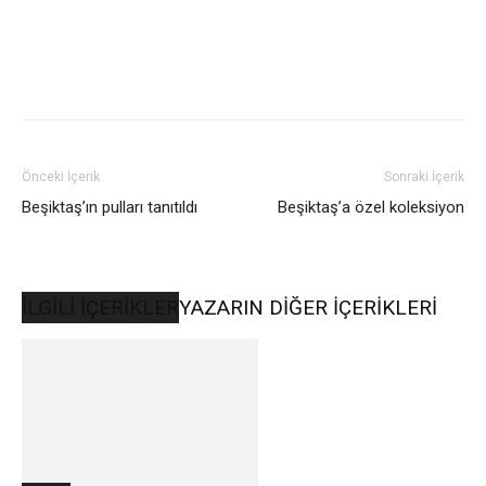
Önceki İçerik
Sonraki İçerik
Beşiktaş’ın pulları tanıtıldı
Beşiktaş’a özel koleksiyon
İLGİLİ İÇERİKLER
YAZARIN DİĞER İÇERİKLERİ