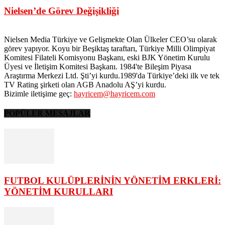
Nielsen’de Görev Değişikliği
Nielsen Media Türkiye ve Gelişmekte Olan Ülkeler CEO’su olarak
görev yapıyor. Koyu bir Beşiktaş taraftarı, Türkiye Milli Olimpiyat
Komitesi Filateli Komisyonu Başkanı, eski BJK Yönetim Kurulu
Üyesi ve İletişim Komitesi Başkanı. 1984'te Bileşim Piyasa
Araştırma Merkezi Ltd. Şti’yi kurdu.1989'da Türkiye’deki ilk ve tek
TV Rating şirketi olan AGB Anadolu AŞ’yi kurdu.
Bizimle iletişime geç:
hayricem@hayricem.com
POPÜLER MESAJLAR
FUTBOL KULÜPLERİNİN YÖNETİM ERKLERİ:
YÖNETİM KURULLARI