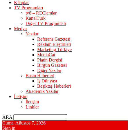
Kitaplar
TV Programları
tv8 – REClamlar
KanalTürk
Diğer TV Programları
Medya
Yazılar
Referans Gazetesi
Reklam Eleştirileri
Marketing Türkiye
MediaCat
Platin Dergisi
Birgün Gazetesi
Diğer Yazılar
Basın Haberleri
İş Dünyası
Beşiktaş Haberleri
Akademik Yazılar
İletişim
İletişim
Linkler
ARA
Cuma, Ağustos 7, 2026
Sign in