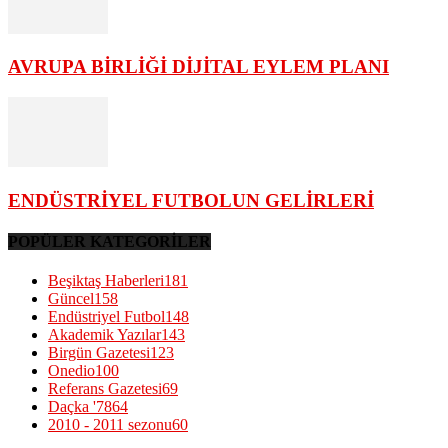
AVRUPA BİRLİĞİ DİJİTAL EYLEM PLANI
ENDÜSTRİYEL FUTBOLUN GELİRLERİ
POPÜLER KATEGORİLER
Beşiktaş Haberleri
181
Güncel
158
Endüstriyel Futbol
148
Akademik Yazılar
143
Birgün Gazetesi
123
Onedio
100
Referans Gazetesi
69
Daçka '78
64
2010 - 2011 sezonu
60