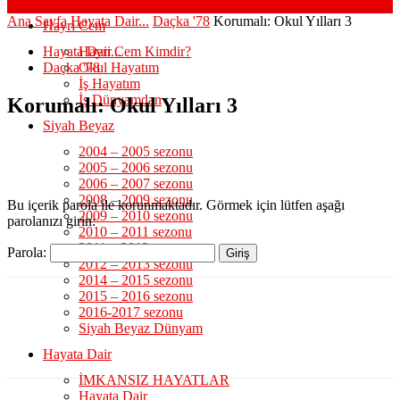
Ana Sayfa
Hayata Dair...
Daçka '78
Korumalı: Okul Yılları 3
Hayri Cem
Hayata Dair...
Hayri Cem Kimdir?
Daçka '78
Okul Hayatım
İş Hayatım
İş Dünyamdan
Korumalı: Okul Yılları 3
Siyah Beyaz
2004 – 2005 sezonu
2005 – 2006 sezonu
2006 – 2007 sezonu
2008 – 2009 sezonu
Bu içerik parola ile korunmaktadır. Görmek için lütfen aşağı
2009 – 2010 sezonu
parolanızı girin:
2010 – 2011 sezonu
2011 – 2012 sezonu
Parola:
2012 – 2013 sezonu
2014 – 2015 sezonu
2015 – 2016 sezonu
2016-2017 sezonu
Siyah Beyaz Dünyam
Hayata Dair
İMKANSIZ HAYATLAR
Hayata Dair