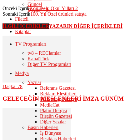
Güncel
Önceki İçerik
Korumalı: Okul Yılları 2
Daçka ’78
Sonraki İçerik
100. Yıl Özel ürünleri satışta
Filateli
İLGİLİ İÇERİKLER
YAZARIN DİĞER İÇERİKLERİ
Kitaplar
TV Programları
tv8 – REClamlar
KanalTürk
Diğer TV Programları
Medya
Yazılar
Daçka '78
Referans Gazetesi
Reklam Eleştirileri
GELECEĞİN MESLEKLERİ İMZA GÜNÜM
Marketing Türkiye
MediaCat
Platin Dergisi
Birgün Gazetesi
Diğer Yazılar
Basın Haberleri
İş Dünyası
Beşiktaş Haberleri