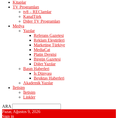
Kitaplar
TV Programları
tv8 – REClamlar
KanalTürk
Diğer TV Programları
Medya
Yazılar
Referans Gazetesi
Reklam Eleştirileri
Marketing Türkiye
MediaCat
Platin Dergisi
Birgün Gazetesi
Diğer Yazılar
Basın Haberleri
İş Dünyası
Beşiktaş Haberleri
Akademik Yazılar
İletişim
İletişim
Linkler
ARA
Pazar, Ağustos 9, 2026
Sign in