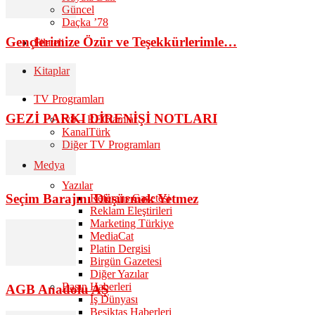
Güncel
Daçka ’78
Gençlerimize Özür ve Teşekkürlerimle…
Filateli
Kitaplar
TV Programları
GEZİ PARKI DİRENİŞİ NOTLARI
tv8 – REClamlar
KanalTürk
Diğer TV Programları
Medya
Yazılar
Seçim Barajını Düşürmek Yetmez
Referans Gazetesi
Reklam Eleştirileri
Marketing Türkiye
MediaCat
Platin Dergisi
Birgün Gazetesi
Diğer Yazılar
Basın Haberleri
AGB Anadolu AŞ
İş Dünyası
Beşiktaş Haberleri