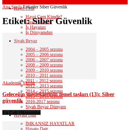
Ana Sayfa
Etiketler
Siber Güvenlik
Hayri Cem
Hayri Cem Kimdir?
Etiket: Siber Güvenlik
Okul Hayatım
İş Hayatım
İş Dünyamdan
Siyah Beyaz
2004 – 2005 sezonu
2005 – 2006 sezonu
2006 – 2007 sezonu
2008 – 2009 sezonu
2009 – 2010 sezonu
2010 – 2011 sezonu
2011 – 2012 sezonu
Akademik Yazılar
2012 – 2013 sezonu
2014 – 2015 sezonu
Geleceğin mesleklerinin temel taşları (13): Siber
2015 – 2016 sezonu
güvenlik
2016-2017 sezonu
Siyah Beyaz Dünyam
En Çok Okunanlar
Hayata Dair
İMKANSIZ HAYATLAR
Hayata Dair