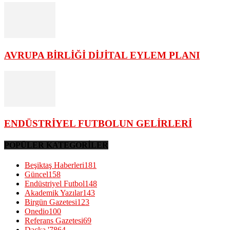
AVRUPA BİRLİĞİ DİJİTAL EYLEM PLANI
ENDÜSTRİYEL FUTBOLUN GELİRLERİ
POPÜLER KATEGORİLER
Beşiktaş Haberleri
181
Güncel
158
Endüstriyel Futbol
148
Akademik Yazılar
143
Birgün Gazetesi
123
Onedio
100
Referans Gazetesi
69
Daçka '78
64