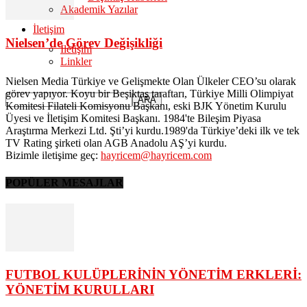
Akademik Yazılar
İletişim
Nielsen’de Görev Değişikliği
İletişim
Linkler
Nielsen Media Türkiye ve Gelişmekte Olan Ülkeler CEO’su olarak
görev yapıyor. Koyu bir Beşiktaş taraftarı, Türkiye Milli Olimpiyat
Komitesi Filateli Komisyonu Başkanı, eski BJK Yönetim Kurulu
Üyesi ve İletişim Komitesi Başkanı. 1984'te Bileşim Piyasa
Araştırma Merkezi Ltd. Şti’yi kurdu.1989'da Türkiye’deki ilk ve tek
TV Rating şirketi olan AGB Anadolu AŞ’yi kurdu.
Bizimle iletişime geç:
hayricem@hayricem.com
POPÜLER MESAJLAR
FUTBOL KULÜPLERİNİN YÖNETİM ERKLERİ:
YÖNETİM KURULLARI