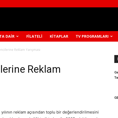
TA DAIR
FILATELI
KITAPLAR
TV PROGRAMLARI
encilerine Reklam Yarışması
ilerine Reklam
Ge
Te
GE
5 yılının reklam açısından toplu bir değerlendirilmesini