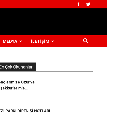
MEDYA
İLETIŞIM
En Çok Okunanlar
nçlerimize Özür ve
şekkürlerimle…
Zİ PARKI DİRENİŞİ NOTLARI