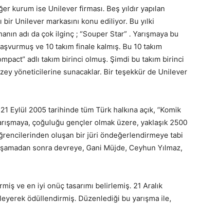
er kurum ise Unilever firması. Beş yıldır yapılan
ı bir Unilever markasını konu ediliyor. Bu yılki
anın adı da çok ilginç ; “Souper Star” . Yarışmaya bu
başvurmuş ve 10 takım finale kalmış. Bu 10 takım
pact” adlı takım birinci olmuş. Şimdi bu takım birinci
düzey yöneticilerine sunacaklar. Bir teşekkür de Unilever
a, 21 Eylül 2005 tarihinde tüm Türk halkına açık, “Komik
yarışmaya, çoğuluğu gençler olmak üzere, yaklaşık 2500
öğrencilerinden oluşan bir jüri öndeğerlendirmeye tabi
Bu aşamadan sonra devreye, Gani Müjde, Ceyhun Yılmaz,
miş ve en iyi onüç tasarımı belirlemiş. 21 Aralık
lirleyerek ödüllendirmiş. Düzenlediği bu yarışma ile,