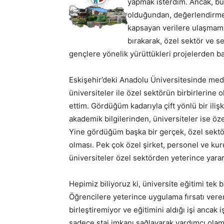
yapmak isterdim. Ancak, bu 
olduğundan, değerlendirmem
kapsayan verilere ulaşmam
bırakarak, özel sektör ve se
gençlere yönelik yürüttükleri projelerden ba
Eskişehir’deki Anadolu Üniversitesinde med
üniversiteler ile özel sektörün birbirlerine 
ettim. Gördüğüm kadarıyla çift yönlü bir ilişk
akademik bilgilerinden, üniversiteler ise 
Yine gördüğüm başka bir gerçek, özel sektörü
olması. Pek çok özel şirket, personel ve kur
üniversiteler özel sektörden yeterince yara
Hepimiz biliyoruz ki, üniversite eğitimi tek 
Öğrencilere yeterince uygulama fırsatı veremi
birleştiremiyor ve eğitimini aldığı işi ancak
sadece staj imkanı sağlayarak yardımcı olamay