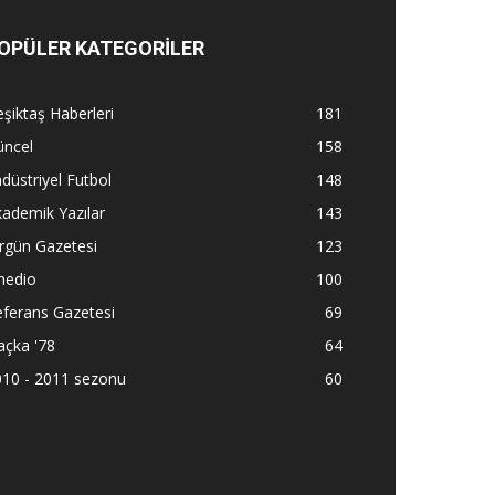
OPÜLER KATEGORİLER
şiktaş Haberleri
181
üncel
158
düstriyel Futbol
148
ademik Yazılar
143
rgün Gazetesi
123
nedio
100
ferans Gazetesi
69
açka '78
64
010 - 2011 sezonu
60