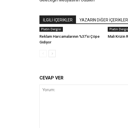
Geleceğin Medyasının Ödülleri
İLGİLİ İÇERİKLER
YAZARIN DİĞER İÇERİKLER
Platin Dergisi
Platin Dergis
Reklam Harcamalarının %37’si Çöpe
Mali Krizin 
Gidiyor
CEVAP VER