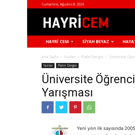
Cumartesi, Ağustos 8, 2026
Hayri
Cem
HAYRI CEM
SIYAH BEYAZ
HAYA
Ana Sayfa
Yazılar
Platin Dergisi
Üniversite Öğr
Yazılar
Platin Dergisi
Üniversite Öğrenc
Yarışması
Yeni yılın ilk sayısında 200