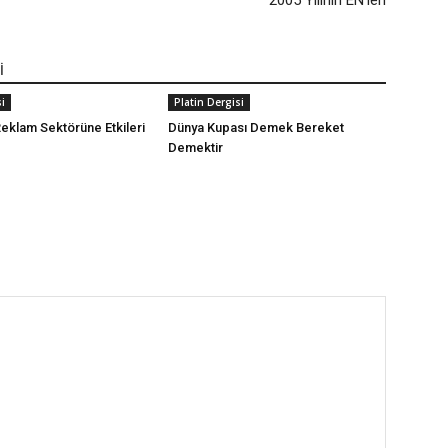
2005 Yılının EN’leri
İ
i
Platin Dergisi
Reklam Sektörüne Etkileri
Dünya Kupası Demek Bereket
Demektir