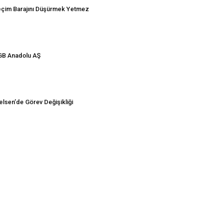
çim Barajını Düşürmek Yetmez
B Anadolu AŞ
elsen’de Görev Değişikliği