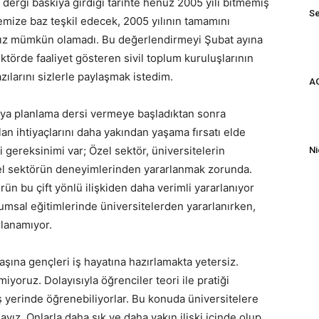
dergi baskıya girdiği tarihte henüz 2005 yılı bitmemiş
Se
ize baz teşkil edecek, 2005 yılının tamamını
ız mümkün olamadı. Bu değerlendirmeyi Şubat ayına
ktörde faaliyet gösteren sivil toplum kuruluşlarının
zılarını sizlerle paylaşmak istedim.
AG
ya planlama dersi vermeye başladıktan sonra
olan ihtiyaçlarını daha yakından yaşama fırsatı elde
i gereksinimi var; Özel sektör, üniversitelerin
Ni
özel sektörün deneyimlerinden yararlanmak zorunda.
n bu çift yönlü ilişkiden daha verimli yararlanıyor
umsal eğitimlerinde üniversitelerden yararlanırken,
rlanamıyor.
başına gençleri iş hayatına hazırlamakta yetersiz.
yoruz. Dolayısıyla öğrenciler teori ile pratiği
 iş yerinde öğrenebiliyorlar. Bu konuda üniversitelere
ız. Onlarla daha sık ve daha yakın ilişki içinde olup,