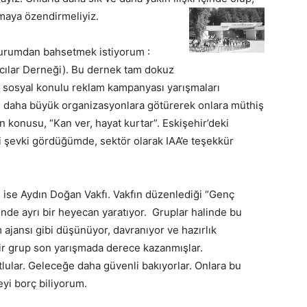
nmaya özendirmeliyiz.
kurumdan bahsetmek istiyorum :
mcılar Derneği). Bu dernek tam dokuz
nda sosyal konulu reklam kampanyası yarışmaları
ki daha büyük organizasyonlara götürerek onlara müthiş
n konusu, “Kan ver, hayat kurtar”. Eskişehir’deki
i şevki gördüğümde, sektör olarak IAA’e teşekkür
ise Aydın Doğan Vakfı. Vakfın düzenlediği “Genç
erinde ayrı bir heyecan yaratıyor. Gruplar halinde bu
 ajansı gibi düşünüyor, davranıyor ve hazırlık
bir grup son yarışmada derece kazanmışlar.
lular. Geleceğe daha güvenli bakıyorlar. Onlara bu
yi borç biliyorum.