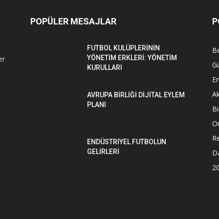
POPÜLER MESAJLAR
P
FUTBOL KULÜPLERİNİN
Be
YÖNETİM ERKLERİ: YÖNETİM
er
G
KURULLARI
En
Ak
AVRUPA BİRLİĞİ DİJİTAL EYLEM
PLANI
Bi
O
Re
ENDÜSTRİYEL FUTBOLUN
GELİRLERİ
D
2